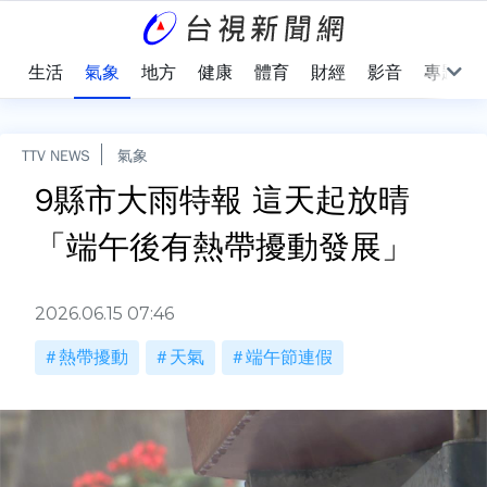
樂
生活
氣象
地方
健康
體育
財經
影音
專題
TTV NEWS
氣象
9縣市大雨特報 這天起放晴
「端午後有熱帶擾動發展」
2026.06.15 07:46
熱帶擾動
天氣
端午節連假