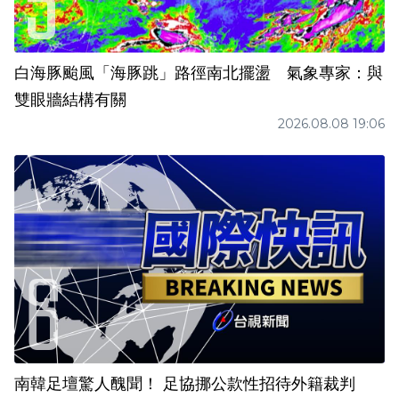
白海豚颱風「海豚跳」路徑南北擺盪 氣象專家：與
雙眼牆結構有關
2026.08.08 19:06
南韓足壇驚人醜聞！ 足協挪公款性招待外籍裁判