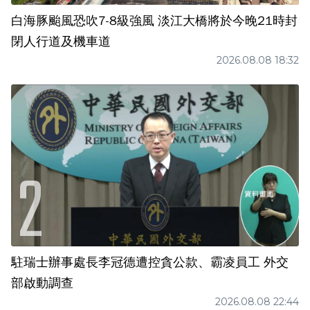
白海豚颱風恐吹7-8級強風 淡江大橋將於今晚21時封
閉人行道及機車道
2026.08.08 18:32
駐瑞士辦事處長李冠德遭控貪公款、霸凌員工 外交
部啟動調查
2026.08.08 22:44