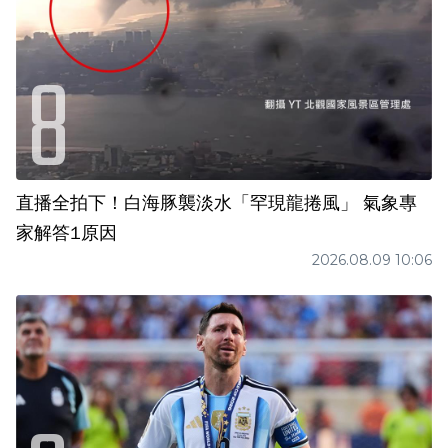
直播全拍下！白海豚襲淡水「罕現龍捲風」 氣象專
家解答1原因
2026.08.09 10:06