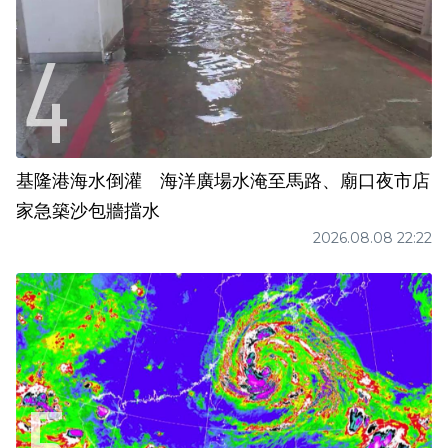
基隆港海水倒灌 海洋廣場水淹至馬路、廟口夜市店
家急築沙包牆擋水
2026.08.08 22:22