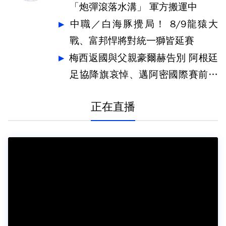
「炮彈滾落水溝」 軍方搬運中
中職／白海豚攪局！ 8/9龍猿大
戰、富邦悍將對統一獅皆延賽
梅西返國與父親豪爾赫告別 阿根廷
足協降旗哀悼、邁阿密國際賽前默
哀
正在直播