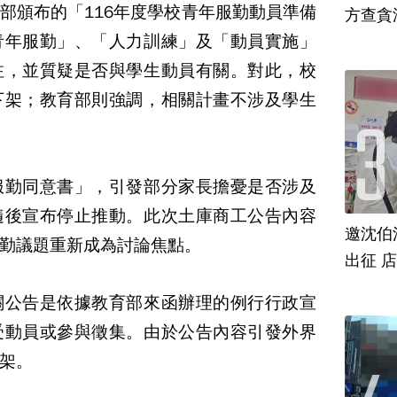
部頒布的「116年度學校青年服勤動員準備
方查貪
青年服勤」、「人力訓練」及「動員實施」
注，並質疑是否與學生動員有關。對此，校
下架；教育部則強調，相關計畫不涉及學生
服勤同意書」，引發部分家長擔憂是否涉及
隨後宣布停止推動。此次土庫商工公告內容
邀沈伯
服勤議題重新成為討論焦點。
出征 
關公告是依據教育部來函辦理的例行行政宣
受動員或參與徵集。由於公告內容引發外界
架。