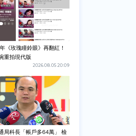
7年《玫瑰瞳鈴眼》再翻紅！
碗重拍現代版
2026.08.05 20:09
通局科長「帳戶多64萬」 檢