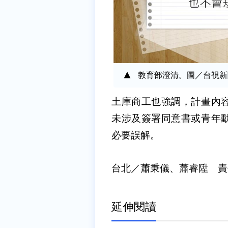
教育部澄清。圖／台視新
土庫商工也強調，計畫內
未涉及簽署同意書或青年
必要誤解。
台北／蕭秉儀、蕭睿陞 責
延伸閱讀