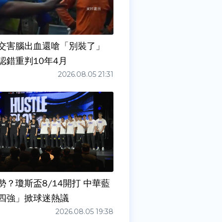
交害腦出血還嗆「別裝了」
認錯重判10年4月
2026.08.05 21:31
勢？瓊斯盃8/14開打 中華藍
四強」掀球迷熱議
2026.08.05 19:38