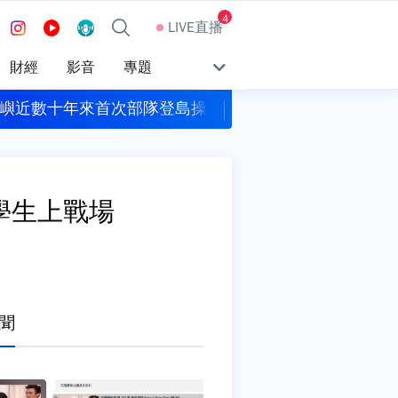
4
LIVE直播
財經
影音
專題
安破口 蔣萬安：神隱一個多月、一出來就卸責
《超級大熱門》全新進
學生上戰場
聞