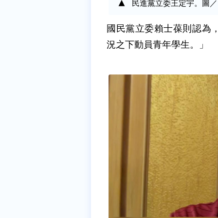
民進黨立委王定宇。圖／
國民黨立委賴士葆則認為
況之下動員青年學生。」