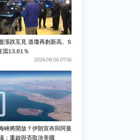
盤漲跌互見 道瓊再創新高、S
狂瀉13.61％
2026.08.06 07:56
海峽將開放？伊朗宣布與阿曼
議：重啟與否取決美國