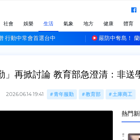
社會
娛樂
生活
氣象
地方
健康
體育
 蘭嶼近數十年來首次部隊登島操演
賴清德稱台中是食
勤」再掀討論 教育部急澄清：非送
2026.06.14 19:41
青年服勤
教育部
土庫商工
熱門新