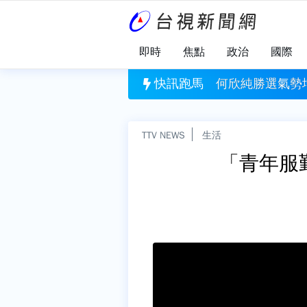
即時
焦點
政治
國際
勢增 行動中常會首選台中
快訊跑馬
嚴防中奪島！
TTV NEWS
生活
「青年服