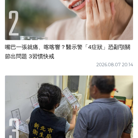
嘴巴一張就痛、喀喀響？醫示警「4症狀」恐顳顎關
節出問題 3習慣快戒
2026.08.07 20:14