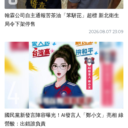
翰霖公司自主通報苦茶油「苯駢芘」超標 新北衛生
局令下架停售
2026.08.07 23:09
國民黨新發言陣容曝光！AI發言人「鄭小文」亮相 綠
營酸：出錯誰負責