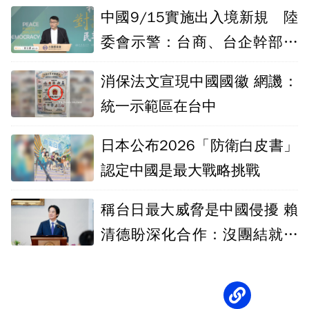
中國9/15實施出入境新規 陸
委會示警：台商、台企幹部風
險高
消保法文宣現中國國徽 網譏：
統一示範區在台中
日本公布2026「防衛白皮書」
認定中國是最大戰略挑戰
稱台日最大威脅是中國侵擾 賴
清德盼深化合作：沒團結就沒
自由