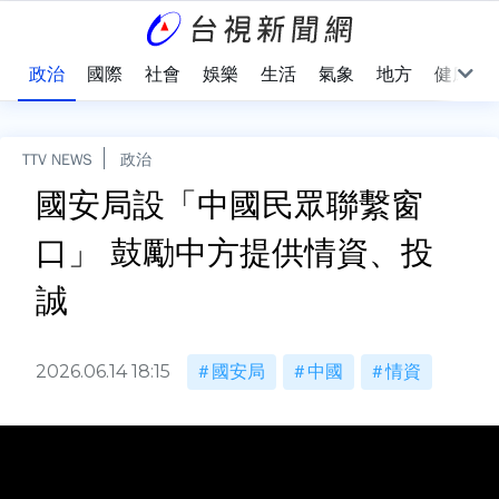
點
政治
國際
社會
娛樂
生活
氣象
地方
健康
TTV NEWS
政治
國安局設「中國民眾聯繫窗
口」 鼓勵中方提供情資、投
誠
2026.06.14 18:15
國安局
中國
情資