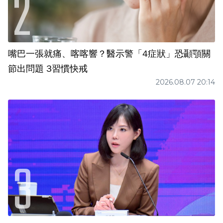
嘴巴一張就痛、喀喀響？醫示警「4症狀」恐顳顎關
節出問題 3習慣快戒
2026.08.07 20:14