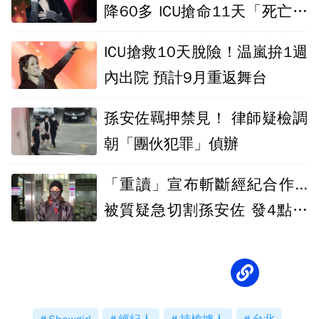
降60多 ICU搶命11天「死亡離
我這麼近」
ICU搶救10天脫險！温嵐拚1週
內出院 預計9月重返舞台
孫安佐羈押禁見！ 律師疑檢調
朝「團伙犯罪」偵辦
「重讀」宣布斬斷經紀合作...
被質疑急切割孫安佐 發4點聲
明喊冤