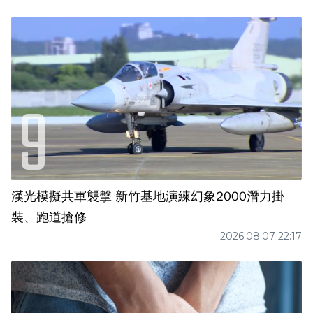
漢光模擬共軍襲擊 新竹基地演練幻象2000潛力掛
裝、跑道搶修
2026.08.07 22:17