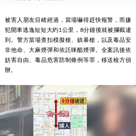
被害人朋友目睹經過，當場嚇得趕快報警，而嫌
犯開車逃逸短短大約1公里，8分鐘後就被攔截逮
到。警方當場查扣模擬槍、鎮暴槍，以及毒品安
非他命、大麻煙彈和依託咪酯煙彈。全案訊後依
妨害自由、毒品危害防制條例等罪，移送檢方偵
辦。