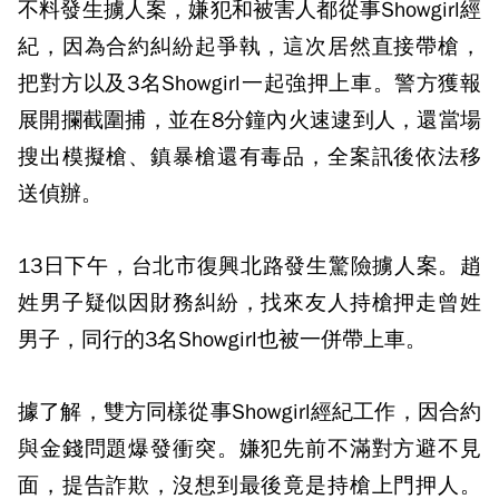
不料發生擄人案，嫌犯和被害人都從事Showgirl經
紀，因為合約糾紛起爭執，這次居然直接帶槍，
把對方以及3名Showgirl一起強押上車。警方獲報
展開攔截圍捕，並在8分鐘內火速逮到人，還當場
搜出模擬槍、鎮暴槍還有毒品，全案訊後依法移
送偵辦。
13日下午，台北市復興北路發生驚險擄人案。趙
姓男子疑似因財務糾紛，找來友人持槍押走曾姓
男子，同行的3名Showgirl也被一併帶上車。
據了解，雙方同樣從事Showgirl經紀工作，因合約
與金錢問題爆發衝突。嫌犯先前不滿對方避不見
面，提告詐欺，沒想到最後竟是持槍上門押人。