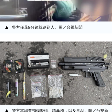
警方僅花8分鐘就逮到人。圖／台視新聞
警方當場查扣模擬槍、鎮暴槍，以及毒品。圖／台視新