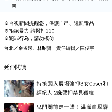
聞
※台視新聞提醒您，保護自己、遠離毒品
※拒絕暴力 請撥打110
※犯罪行為，請勿模仿
台北／余孟潔、林昭賢 責任編輯／陳俊宇
延伸閱讀
持搶闖入展場強押3女Coser和
經紀人 2嫌聲押禁見獲准
鬼門關前走一遭！温嵐血壓驟