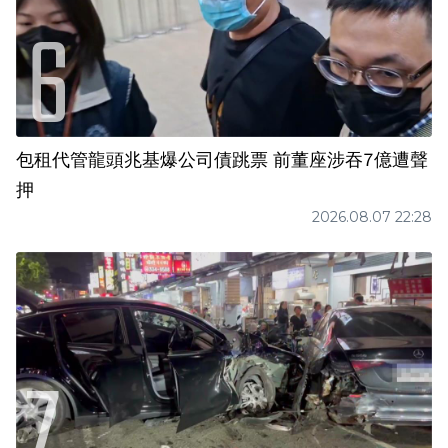
包租代管龍頭兆基爆公司債跳票 前董座涉吞7億遭聲
押
2026.08.07 22:28