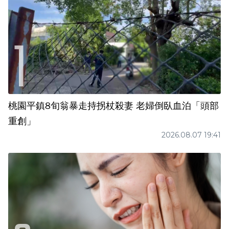
桃園平鎮8旬翁暴走持拐杖殺妻 老婦倒臥血泊「頭部
重創」
2026.08.07 19:41