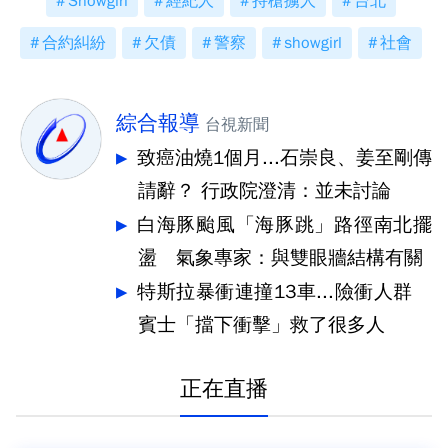
Showgirl
經紀人
持槍擄人
台北
合約糾紛
欠債
警察
showgirl
社會
綜合報導
台視新聞
致癌油燒1個月...石崇良、姜至剛傳
請辭？ 行政院澄清：並未討論
白海豚颱風「海豚跳」路徑南北擺
盪 氣象專家：與雙眼牆結構有關
特斯拉暴衝連撞13車...險衝人群
賓士「擋下衝擊」救了很多人
正在直播