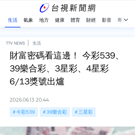
樂
生活
氣象
地方
健康
體育
財經
影音
專題
TTV NEWS
生活
財富密碼看這邊！ 今彩539、
39樂合彩、3星彩、4星彩
6/13獎號出爐
2026.06.13 20:44
今彩539
39樂合彩
三星彩