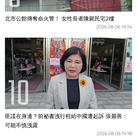
北市公館傳奪命火警！ 女性長者陳屍民宅2樓
2026.08.06 19:34
匪諜在身邊？前祕書洩行程給中國遭起訴 張麗善：
可能不慎洩露
2026.08.06 19:18