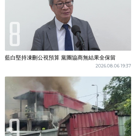
藍白堅持凍刪公視預算 黨團協商無結果全保留
2026.08.06 19:37