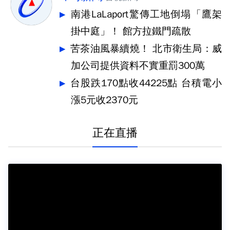
南港LaLaport驚傳工地倒塌「鷹架
掛中庭」！ 館方拉鐵門疏散
苦茶油風暴續燒！ 北市衛生局：威
加公司提供資料不實重罰300萬
台股跌170點收44225點 台積電小
漲5元收2370元
正在直播