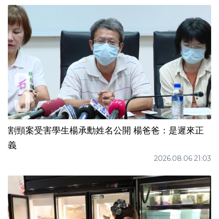
割頸案受害學生楊承勳姓名公開 楊爸爸：是遲來正
義
2026.08.06 21:03