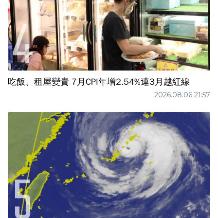
吃飯、租屋變貴 7月CPI年增2.54%連3月越紅線
2026.08.06 21:57