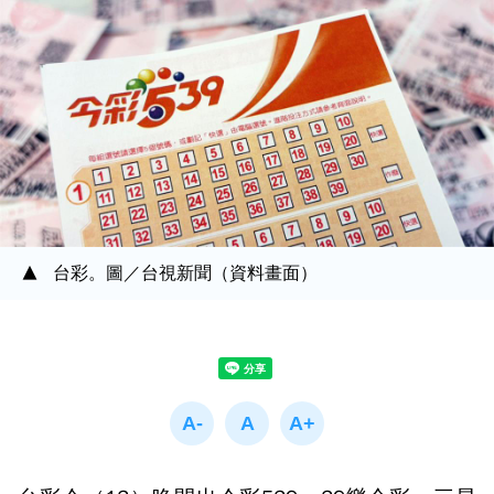
台彩。圖／台視新聞（資料畫面）