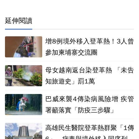
延伸閱讀
增8例境外移入登革熱！3人曾
參加柬埔寨交流團
母女越南返台染登革熱 「未告
知旅遊史」罰1萬
巴威來襲4傳染病風險增 疾管
署籲落實「防疫三步驟」
高雄民生醫院登革熱群聚「1傳