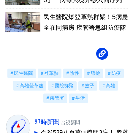
6」 病毒與境外移入同序列
民生醫院爆登革熱群聚！5病患
全在同病房 疾管署急組防疫隊
民生醫院
登革熱
陰性
篩檢
防疫
高雄登革熱
醫院群聚
蚊子
高雄
疾管署
生活
即時新聞
台視新聞
今彩539八百萬頭獎開3注！ 獎落