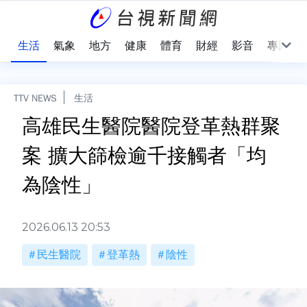
樂
生活
氣象
地方
健康
體育
財經
影音
專題
TTV NEWS
生活
高雄民生醫院醫院登革熱群聚
案 擴大篩檢逾千接觸者「均
為陰性」
2026.06.13 20:53
民生醫院
登革熱
陰性