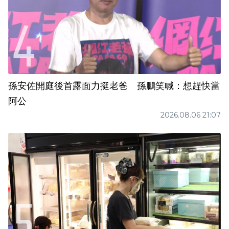
孫安佐開庭後首露面力挺老爸 孫鵬笑喊：想趕快當
阿公
2026.08.06 21:07