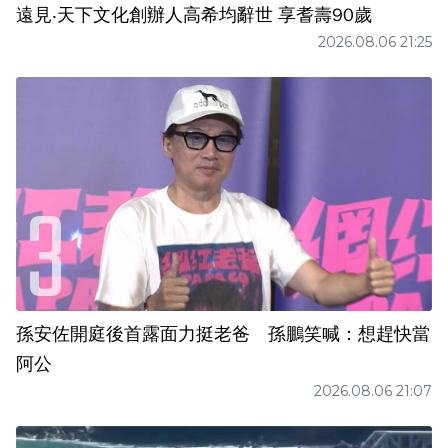
遠見‧天下文化創辦人高希均辭世 享耆壽90歲
2026.08.06 21:25
孫安佐開庭後首露面力挺老爸 孫鵬笑喊：想趕快當
阿公
2026.08.06 21:07