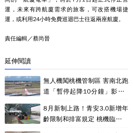
運，未來有跨航廈需求的旅客，可改搭機場捷
運，或利用24小時免費巡迴巴士往返兩座航廈。
責任編輯／蔡尚晉
延伸閱讀
無人機闖桃機管制區 害南北跑
道「暫停起降10分鐘」影響9
航班
8月新制上路！青安3.0新增年
齡限制和排富規定 桃機臨停科
技執法開抓