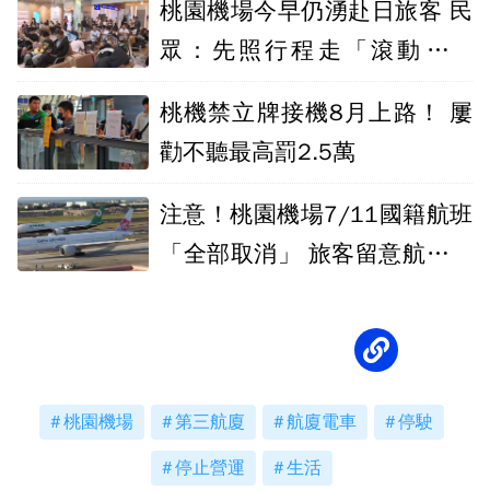
桃園機場今早仍湧赴日旅客 民
眾：先照行程走「滾動式調
整」
桃機禁立牌接機8月上路！ 屢
勸不聽最高罰2.5萬
注意！桃園機場7/11國籍航班
「全部取消」 旅客留意航班異
動
桃園機場
第三航廈
航廈電車
停駛
停止營運
生活