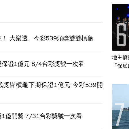
！ 大樂透、今彩539頭獎雙雙槓龜
地主優
保證1億元 8/4台彩獎號一次看
「保底
貳獎皆槓龜下期保證1億元 今彩539開
1億開獎 7/31台彩獎號一次看