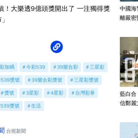
連槓！大樂透9億頭獎開出了 一注獨得獎
中國海
離嚴密
市」
彩加碼
今彩539
39樂合彩
三星彩
539獎號
39樂合彩獎號
三星彩獎號
獎號
3星彩
4星彩
台灣彩券
藍白合
信鄭麗
539獎號
生活
聞
台視新聞