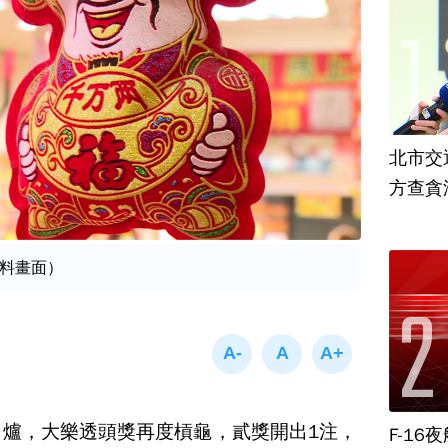
北市交
方查貪
料畫面）
出爐，大樂透頭獎再度槓龜，貳獎開出1注，
F-1