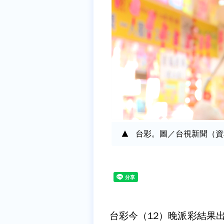
台彩。圖／台視新聞（資
台彩今（12）晚派彩結果