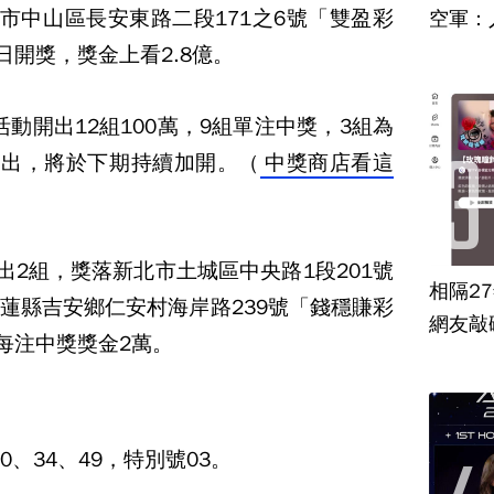
北市中山區長安東路二段171之6號「雙盈彩
空軍：
日開獎，獎金上看2.8億。
活動開出12組100萬，9組單注中獎，3組為
開出，將於下期持續加開。（
中獎商店看這
出2組，獎落新北市土城區中央路1段201號
相隔2
蓮縣吉安鄉仁安村海岸路239號「錢穩賺彩
網友敲
每注中獎獎金2萬。
0、34、49，特別號03。