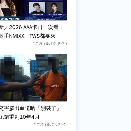
／2026 AAA卡司一次看！
手NMIXX、TWS都要來
2026.08.06 15:29
交害腦出血還嗆「別裝了」
認錯重判10年4月
2026.08.05 21:31