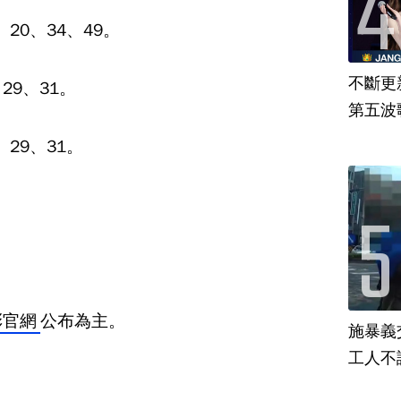
、20、34、49。
不斷更新
29、31。
第五波歌
、29、31。
彩官網
公布為主。
施暴義
工人不