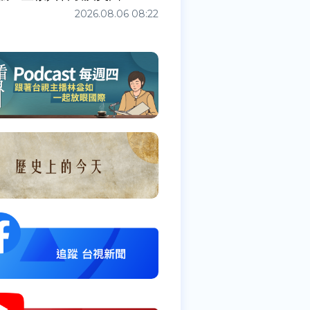
2026.08.06 08:22