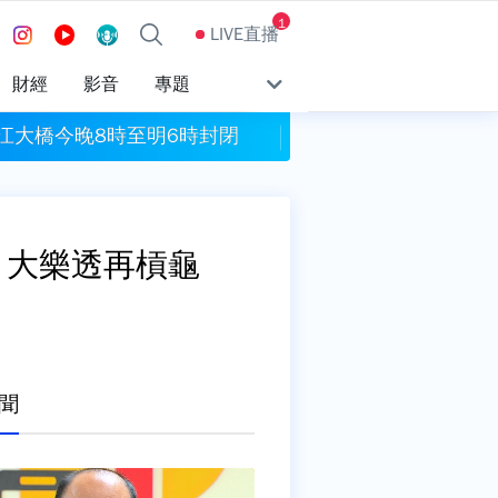
1
LIVE直播
財經
影音
專題
江大橋今晚8時至明6時封閉
北市營養午餐廚餘「
 大樂透再槓龜
聞