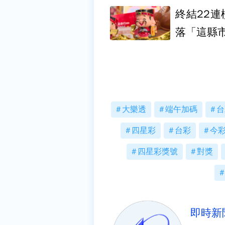
終結22
落「這縣
大樂透
端午加碼
台
四星彩
台彩
今彩
四星彩獎號
對獎
即時新