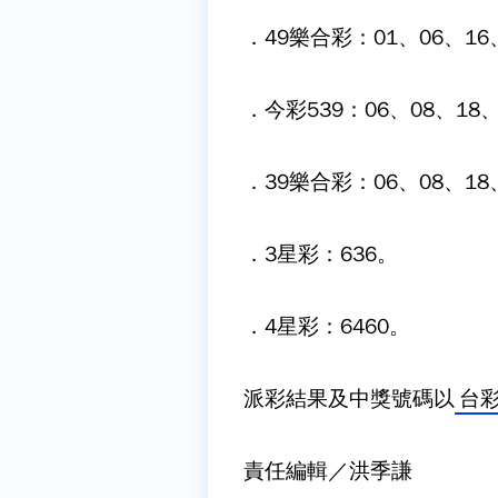
．49樂合彩：01、06、16
．今彩539：06、08、18、
．39樂合彩：06、08、18
．3星彩：636。
．4星彩：6460。
派彩結果及中獎號碼以
台
責任編輯／洪季謙