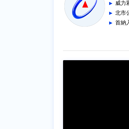
威力
北市
首納