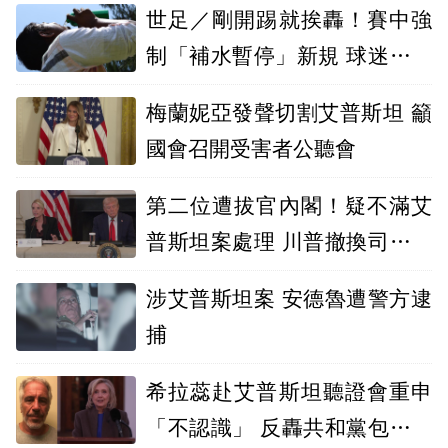
世足／剛開踢就挨轟！賽中強
制「補水暫停」新規 球迷轟球
賽變踢4節
梅蘭妮亞發聲切割艾普斯坦 籲
國會召開受害者公聽會
第二位遭拔官內閣！疑不滿艾
普斯坦案處理 川普撤換司法部
長邦迪
涉艾普斯坦案 安德魯遭警方逮
捕
希拉蕊赴艾普斯坦聽證會重申
「不認識」 反轟共和黨包庇川