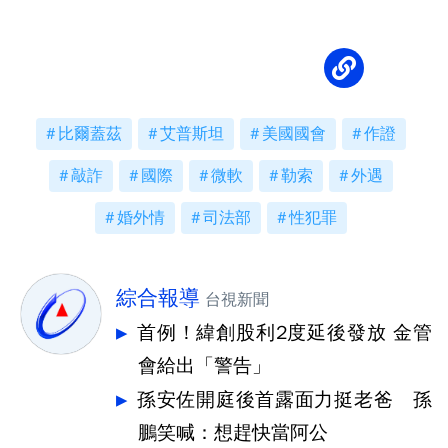
普
比爾蓋茲
艾普斯坦
美國國會
作證
敲詐
國際
微軟
勒索
外遇
婚外情
司法部
性犯罪
綜合報導
台視新聞
首例！緯創股利2度延後發放 金管
會給出「警告」
孫安佐開庭後首露面力挺老爸 孫
鵬笑喊：想趕快當阿公