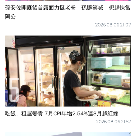
孫安佐開庭後首露面力挺老爸 孫鵬笑喊：想趕快當
阿公
2026.08.06 21:07
吃飯、租屋變貴 7月CPI年增2.54%連3月越紅線
2026.08.06 21:57