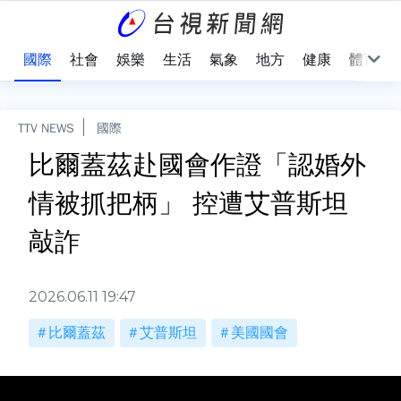
治
國際
社會
娛樂
生活
氣象
地方
健康
體育
TTV NEWS
國際
比爾蓋茲赴國會作證「認婚外
情被抓把柄」 控遭艾普斯坦
敲詐
2026.06.11 19:47
比爾蓋茲
艾普斯坦
美國國會