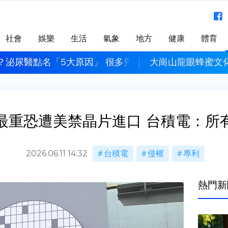
社會
娛樂
生活
氣象
地方
健康
體育
？泌尿醫點名「5大原因」 很多男人天天做
大崗山龍眼蜂蜜文
最重恐遭美禁晶片進口 台積電：所
2026.06.11 14:32
台積電
侵權
專利
熱門新