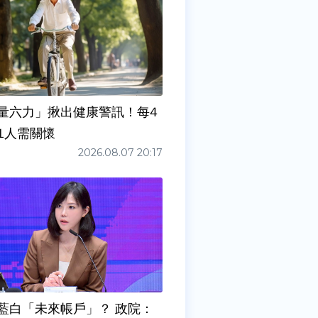
量六力」揪出健康警訊！每4
1人需關懷
2026.08.07 20:17
藍白「未來帳戶」？ 政院：