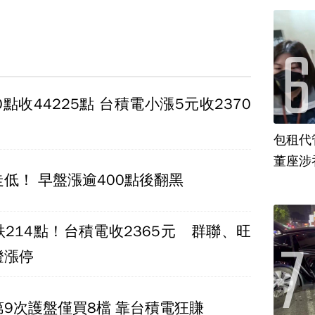
0點收44225點 台積電小漲5元收2370
包租代
董座涉
低！ 早盤漲逾400點後翻黑
214點！台積電收2365元 群聯、旺
燈漲停
9次護盤僅買8檔 靠台積電狂賺