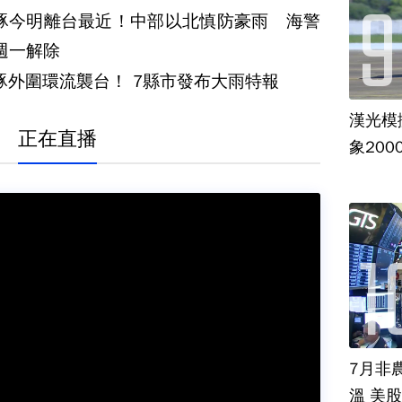
豚今明離台最近！中部以北慎防豪雨 海警
週一解除
白海豚外圍環流襲台！ 7縣市發布大雨特報
漢光模
正在直播
象20
7月非
溫 美