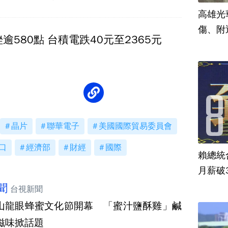
高雄光
傷、附
逾580點 台積電跌40元至2365元
晶片
聯華電子
美國國際貿易委員會
口
經濟部
財經
國際
賴總統
月薪破
聞
台視新聞
山龍眼蜂蜜文化節開幕 「蜜汁鹽酥雞」鹹
滋味掀話題