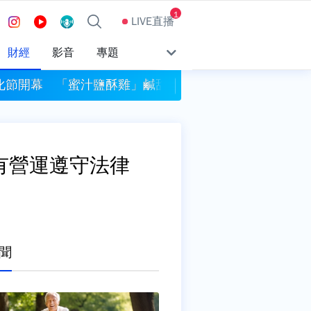
1
LIVE直播
財經
影音
專題
化節開幕 「蜜汁鹽酥雞」鹹甜新滋味掀話題
NCC空窗！海外買
有營運遵守法律
聞