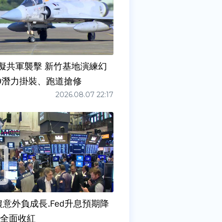
擬共軍襲擊 新竹基地演練幻
00潛力掛裝、跑道搶修
2026.08.07 22:17
農意外負成長.Fed升息預期降
股全面收紅