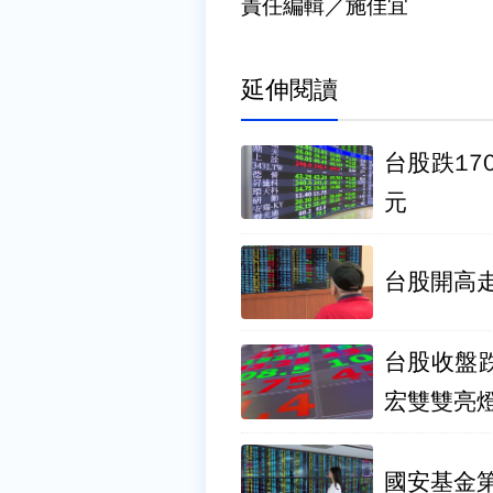
責任編輯／施佳宜
延伸閱讀
台股跌17
元
台股開高走
台股收盤跌
宏雙雙亮
國安基金第