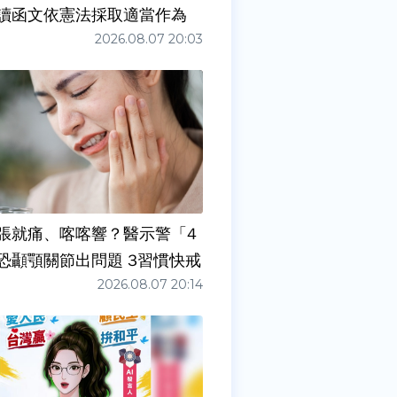
讀函文依憲法採取適當作為
2026.08.07 20:03
張就痛、喀喀響？醫示警「4
症狀」恐顳顎關節出問題 3習慣快戒
2026.08.07 20:14