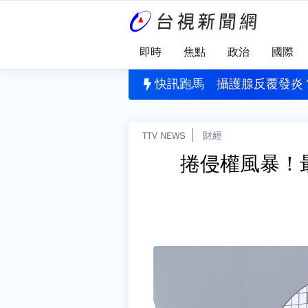
即時
焦點
政治
國際
台最近！中部以北慎防豪雨 海警最快週一解除
快訊跑馬
攝護腺反覆發炎
TTV NEWS
財經
捲侵權風暴！