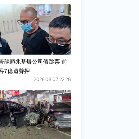
管龍頭兆基爆公司債跳票 前
吞7億遭聲押
2026.08.07 22:28