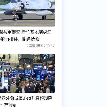
擬共軍襲擊 新竹基地演練幻
00潛力掛裝、跑道搶修
2026.08.07 22:17
農意外負成長.Fed升息預期降
股全面收紅