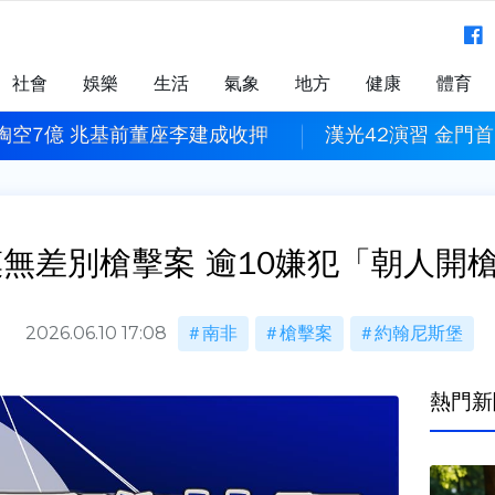
社會
娛樂
生活
氣象
地方
健康
體育
掏空7億 兆基前董座李建成收押
漢光42演習 金門
無差別槍擊案 逾10嫌犯「朝人開槍
2026.06.10 17:08
南非
槍擊案
約翰尼斯堡
熱門新