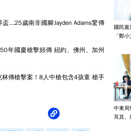
...25歲南非國腳Jayden Adams驚傳
國民黨
「鄭小
責
250年國慶槍擊頻傳 紐約、佛州、加州
克林傳槍擊案！8人中槍包含4孩童 槍手
中東局
耳其、