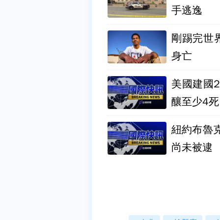
手逃逸
剛踢完世界盃
身亡
美國建國
釀至少4死
紐約布魯
尚未被逮