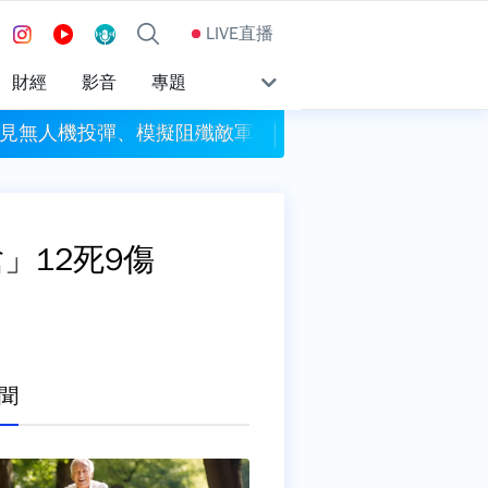
LIVE直播
財經
影音
專題
首見無人機投彈、模擬阻殲敵軍搶灘登陸
雷神.雨神降臨！台中
」12死9傷
聞