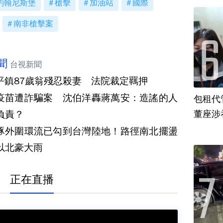
約翰尼斯堡
槍擊
加油站
國際
南非槍擊案
聞
台視新聞
平鎮87歲翁殘忍殺妻 法院裁定羈押
疫苗遭詐騙案 沈伯洋轟蔣萬安：造謠的人
包租代
負責？
董座涉
豚外圍環流已勾到台灣陸地！路徑南北擺盪
以北豪大雨
正在直播