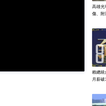
高雄光
傷、附
賴總統
月薪破