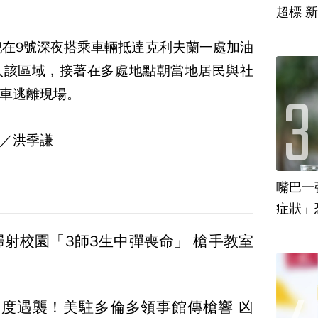
超標 
犯在9號深夜搭乘車輛抵達克利夫蘭一處加油
入該區域，接著在多處地點朝當地居民與社
車逃離現場。
／洪季謙
嘴巴一
掃射校園「3師3生中彈喪命」 槍手教室
二度遇襲！美駐多倫多領事館傳槍響 凶