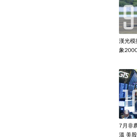
漢光模
象20
7月非
溫 美