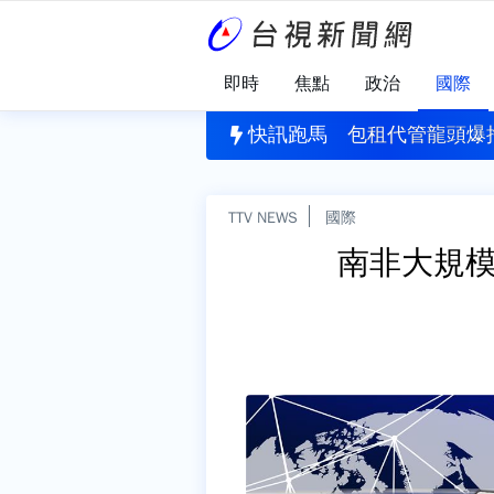
即時
焦點
政治
國際
油門逃逸！警開槍追緝 一查又是毒駕
快訊跑馬
包租代管龍頭爆
TTV NEWS
國際
南非大規模