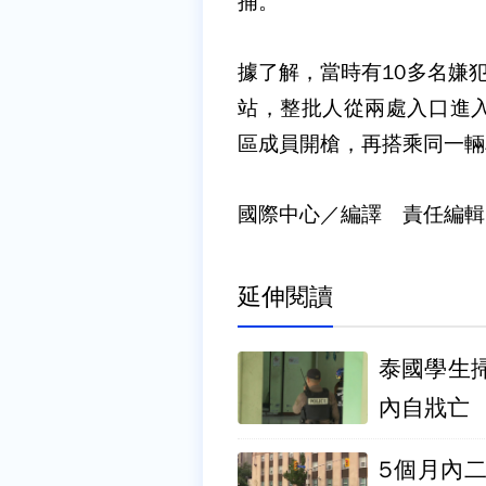
捕。
據了解，當時有10多名嫌
站，整批人從兩處入口進
區成員開槍，再搭乘同一輛
國際中心／編譯 責任編輯
延伸閱讀
泰國學生
內自戕亡
5個月內