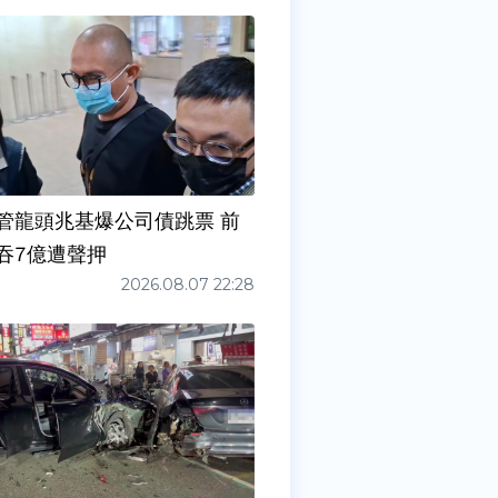
管龍頭兆基爆公司債跳票 前
吞7億遭聲押
2026.08.07 22:28