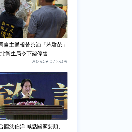
司自主通報苦茶油「苯駢芘」
新北衛生局令下架停售
2026.08.07 23:09
合體沈伯洋 喊話國家要順、