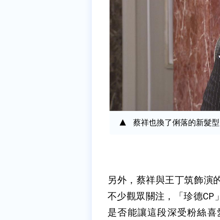
蔡祥也換了俐落的新髮型
另外，蔡祥與王丁筑飾演
不少觀眾關注，「珍德CP
是否能讓這段深受粉絲喜