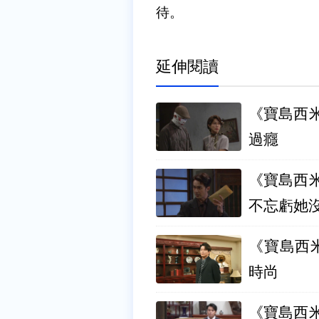
待。
延伸閱讀
《寶島西
過癮
《寶島西
不忘虧她
《寶島西
時尚
《寶島西