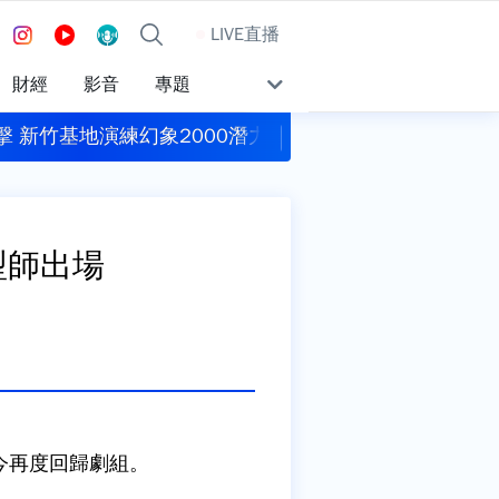
LIVE直播
財經
影音
專題
力掛裝、跑道搶修
包租代管龍頭兆基爆公司債跳票 前董座涉吞7億遭聲
型師出場
今再度回歸劇組。