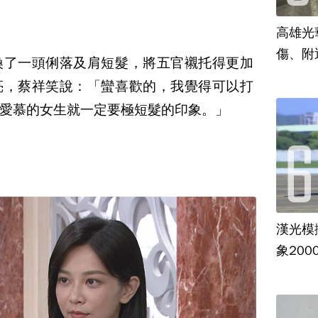
高雄光
傷、附
換了一頭俐落及肩短髮，將五官襯托得更加
亮，蔡祥笑說：「蠻喜歡的，我覺得可以打
愛慕的女生就一定要極短髮的印象。」
漢光模
象20