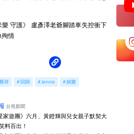
米樂 守護》 盧彥澤老爺腳踏車失控衝下
像殉情
蔡祥
回歸
Jennie
娛樂
報
台視新聞
星家遊團》六月、黃鐙輝與兒女親子默契大
 笑料百出！