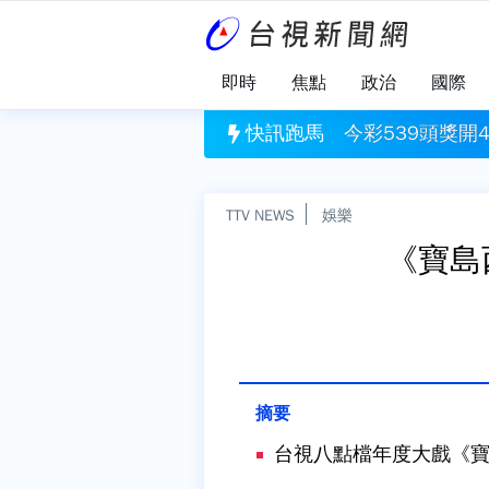
即時
焦點
政治
國際
基斯坦簽署共同防禦條約
今彩539頭獎開4注獎落這4縣市！ 每人抱走6
快訊跑馬
TTV NEWS
娛樂
《寶島
台視八點檔年度大戲《寶