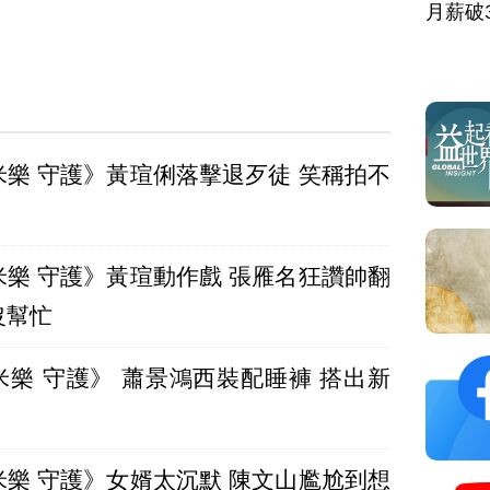
月薪破
米樂 守護》黃瑄俐落擊退歹徒 笑稱拍不
米樂 守護》黃瑄動作戲 張雁名狂讚帥翻
沒幫忙
米樂 守護》 蕭景鴻西裝配睡褲 搭出新
米樂 守護》女婿太沉默 陳文山尷尬到想