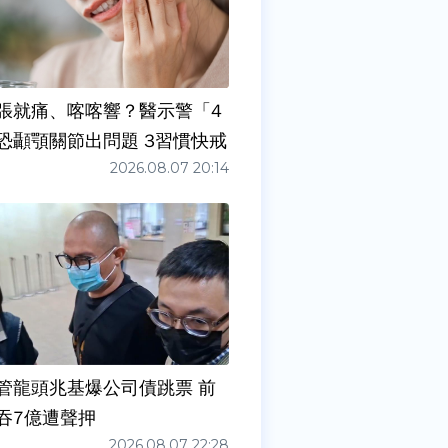
張就痛、喀喀響？醫示警「4
症狀」恐顳顎關節出問題 3習慣快戒
2026.08.07 20:14
管龍頭兆基爆公司債跳票 前
吞7億遭聲押
2026.08.07 22:28