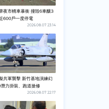
華夜市轎車暴衝 撞毀6車釀3
近600戶一度停電
2026.08.07 23:14
擬共軍襲擊 新竹基地演練幻
00潛力掛裝、跑道搶修
2026.08.07 22:17