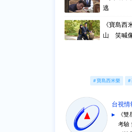
逃
《寶島西
山 笑喊
寶島西米樂
台視情
《雙
考驗