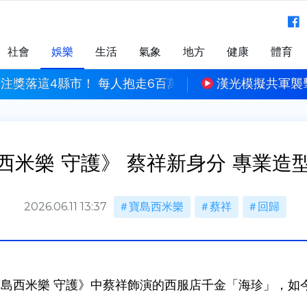
社會
娛樂
生活
氣象
地方
健康
體育
百萬元
漢光模擬共軍襲擊 新竹基地演練幻象2000潛
西米樂 守護》 蔡祥新身分 專業造
2026.06.11 13:37
寶島西米樂
蔡祥
回歸
島西米樂 守護》中蔡祥飾演的西服店千金「海珍」，如