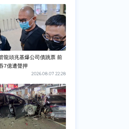
管龍頭兆基爆公司債跳票 前
吞7億遭聲押
2026.08.07 22:28