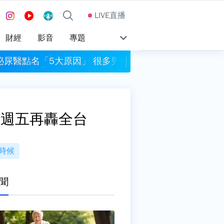
LIVE直播
財經
影音
專題
泌尿醫點名「5大原因」 很多男人天天做
大崗山龍眼蜂蜜文化
雨週五再轟全台
時候
聞