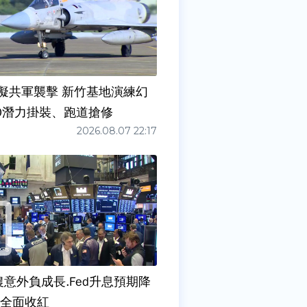
擬共軍襲擊 新竹基地演練幻
00潛力掛裝、跑道搶修
2026.08.07 22:17
農意外負成長.Fed升息預期降
股全面收紅