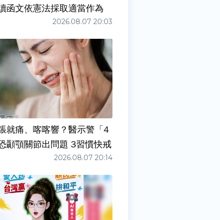
讀函文依憲法採取適當作為
2026.08.07 20:03
張就痛、喀喀響？醫示警「4
症狀」恐顳顎關節出問題 3習慣快戒
2026.08.07 20:14