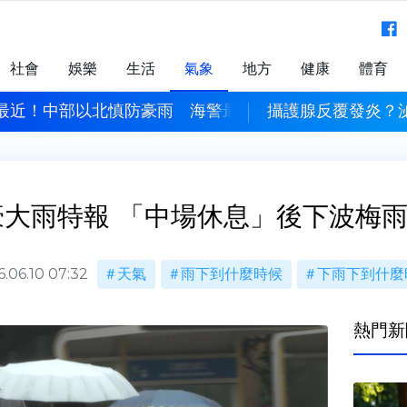
社會
娛樂
生活
氣象
地方
健康
體育
最近！中部以北慎防豪雨 海警最快週一解除
攝護腺反覆發炎？
豪大雨特報 「中場休息」後下波梅
.06.10 07:32
天氣
雨下到什麼時候
下雨下到什麼
熱門新