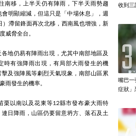
漸往南移，上半天仍有陣雨，下半天雨勢趨
收到三
也會明顯縮減，但這只是「中場休息」，週
6日）滯留鋒面再次北移，西南風也增強，新
度威脅全台。
天各地仍易有陣雨出現，尤其中南部地區及
定時有強降雨出現，有局部大雨發生的機
雷擊及強陣風等劇烈天氣現象，南部山區累
嘴巴一
豪雨發生的機率。
苗栗以南以及花東等12縣市發布豪大雨特
，連日降雨，山區仍要留意坍方、落石及土