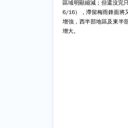
區域明顯縮減；但還沒完只
6/16），滯留梅雨鋒面
增強，西半部地區及東半
增大。