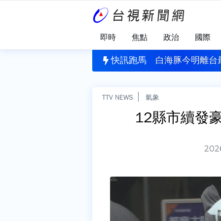
即時
焦點
政治
國際
總統登上光六64飛彈快艇 廣播鼓舞官兵士氣
快訊跑馬
白海豚今明離台
TTV NEWS
氣象
12縣市續發
2026