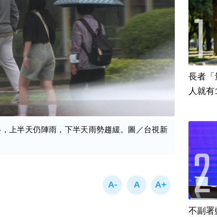
長者「
人就有
移，上半天仍陣雨，下半天雨勢趨緩。圖／台視新
不副署