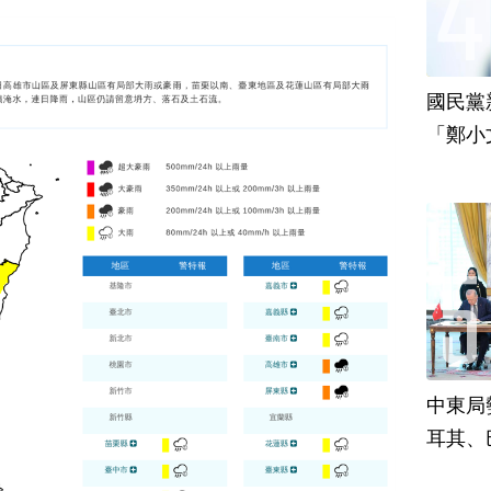
國民黨
「鄭小
責
中東局
耳其、