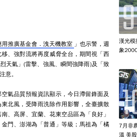
漢光模
應用推廣基金會．洩天機教室
」也示警，週
象20
北移、強對流將再度威脅全台，期間視「西
烈天氣」(雷擊、強風、瞬間強降雨)及「致
注意。
部空氣品質預報資訊顯示，今日滯留鋒面及
為東北風，受降雨洗除作用影響，全臺擴散
嘉南、高屏、宜蘭、花東空品區為「良好」
、金門、澎湖為「普通」等級；馬祖為「橘
7月非
溫 美