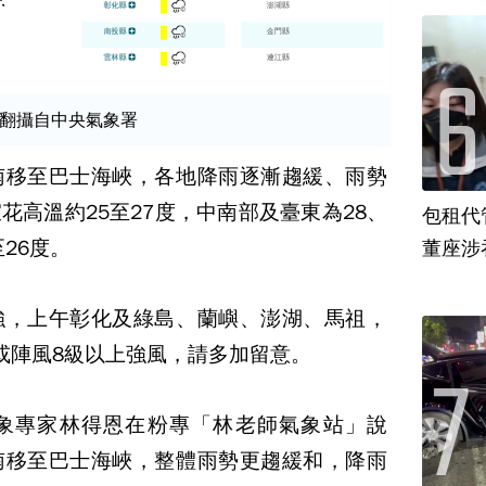
翻攝自中央氣象署
南移至巴士海峽，各地降雨逐漸趨緩、雨勢
花高溫約25至27度，中南部及臺東為28、
包租代
26度。
董座涉
強，上午彰化及綠島、蘭嶼、澎湖、馬祖，
或陣風8級以上強風，請多加留意。
象專家林得恩在粉專「林老師氣象站」說
南移至巴士海峽，整體雨勢更趨緩和，降雨