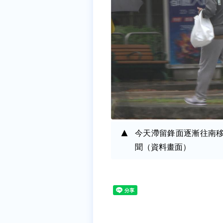
今天滯留鋒面逐漸往南
聞（資料畫面）