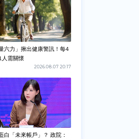
量六力」揪出健康警訊！每4
1人需關懷
2026.08.07 20:17
藍白「未來帳戶」？ 政院：