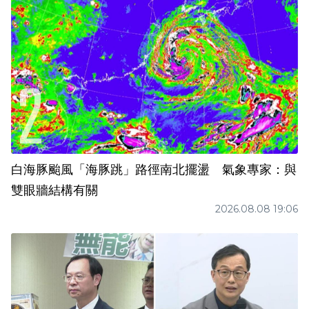
白海豚颱風「海豚跳」路徑南北擺盪 氣象專家：與
雙眼牆結構有關
2026.08.08 19:06