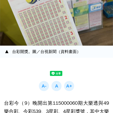
台彩開獎。圖／台視新聞（資料畫面）
台彩今（9）晚開出第115000060期大樂透與49
樂合彩、今彩539、3星彩、4星彩獎號，其中大樂