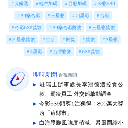
大樂透
端午加碼
台彩加碼
今彩539
39樂合彩
三星彩
四星彩
台彩
今彩539獎號
39樂合彩獎號
三星彩獎號
四星彩獎號
生活
對獎
獎號
3星彩
4星彩
台灣彩券
539獎號
即時新聞
台視新聞
駐瑞士辦事處長李冠德遭控貪公
款、霸凌員工 外交部啟動調查
今彩539頭獎1注獨得！800萬大獎
落「這縣市」
白海豚颱風強度稍減、暴風圈縮小