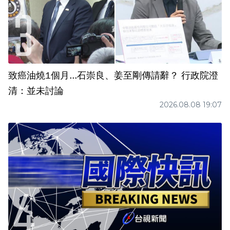
致癌油燒1個月...石崇良、姜至剛傳請辭？ 行政院澄
清：並未討論
2026.08.08 19:07