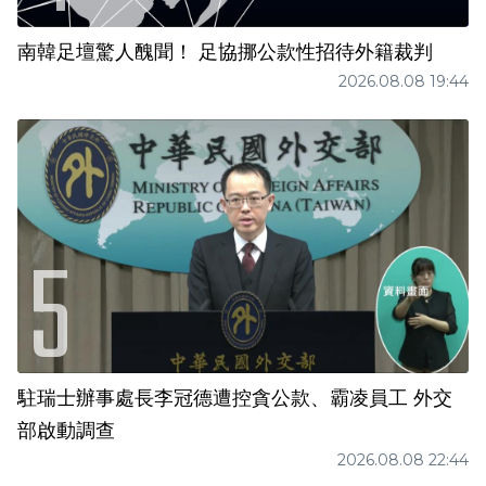
南韓足壇驚人醜聞！ 足協挪公款性招待外籍裁判
2026.08.08 19:44
駐瑞士辦事處長李冠德遭控貪公款、霸凌員工 外交
部啟動調查
2026.08.08 22:44