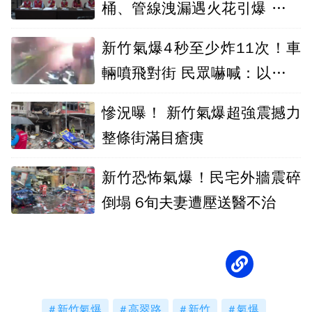
桶、管線洩漏遇火花引爆 肇因
最快今晚出爐
新竹氣爆4秒至少炸11次！車
輛噴飛對街 民眾嚇喊：以為是
砲彈
慘況曝！ 新竹氣爆超強震撼力
整條街滿目瘡痍
新竹恐怖氣爆！民宅外牆震碎
倒塌 6旬夫妻遭壓送醫不治
新竹氣爆
高翠路
新竹
氣爆