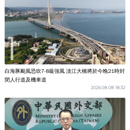
白海豚颱風恐吹7-8級強風 淡江大橋將於今晚21時封
閉人行道及機車道
2026.08.08 18:32