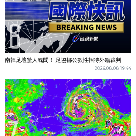
南韓足壇驚人醜聞！ 足協挪公款性招待外籍裁判
2026.08.08 19:44