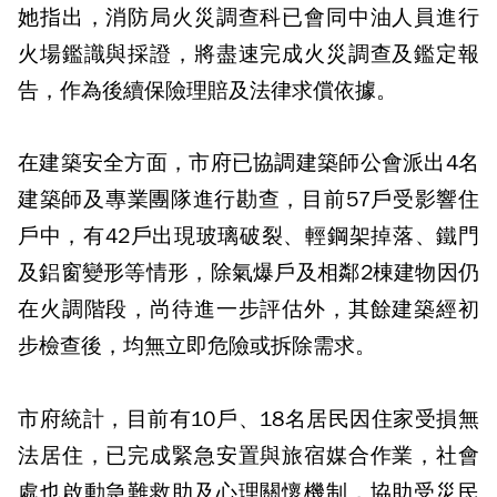
她指出，消防局火災調查科已會同中油人員進行
火場鑑識與採證，將盡速完成火災調查及鑑定報
告，作為後續保險理賠及法律求償依據。
在建築安全方面，市府已協調建築師公會派出4名
建築師及專業團隊進行勘查，目前57戶受影響住
戶中，有42戶出現玻璃破裂、輕鋼架掉落、鐵門
及鋁窗變形等情形，除氣爆戶及相鄰2棟建物因仍
在火調階段，尚待進一步評估外，其餘建築經初
步檢查後，均無立即危險或拆除需求。
市府統計，目前有10戶、18名居民因住家受損無
法居住，已完成緊急安置與旅宿媒合作業，社會
處也啟動急難救助及心理關懷機制，協助受災民