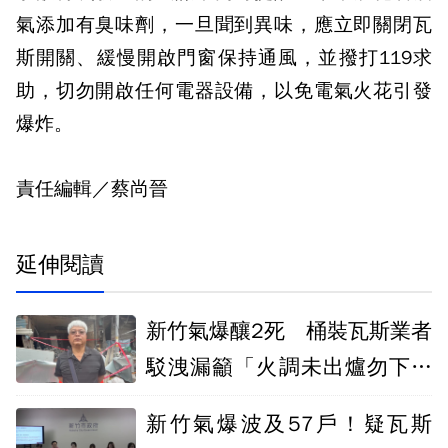
氣添加有臭味劑，一旦聞到異味，應立即關閉瓦
斯開關、緩慢開啟門窗保持通風，並撥打119求
助，切勿開啟任何電器設備，以免電氣火花引發
爆炸。
責任編輯／蔡尚晉
延伸閱讀
新竹氣爆釀2死 桶裝瓦斯業者
駁洩漏籲「火調未出爐勿下定
論」
新竹氣爆波及57戶！疑瓦斯