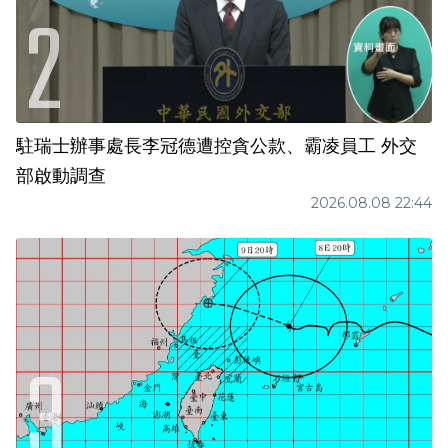
駐瑞士辦事處長李冠德遭控貪公款、霸凌員工 外交
部啟動調查
2026.08.08 22:44