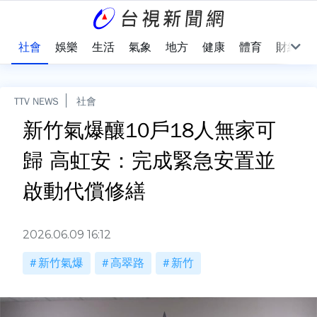
際
社會
娛樂
生活
氣象
地方
健康
體育
財經
TTV NEWS
社會
新竹氣爆釀10戶18人無家可
歸 高虹安：完成緊急安置並
啟動代償修繕
2026.06.09 16:12
新竹氣爆
高翠路
新竹