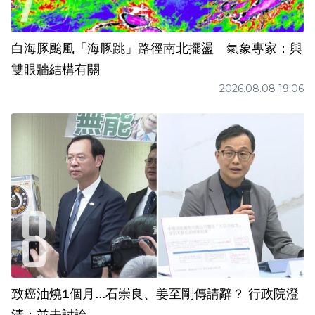
白海豚颱風「海豚跳」路徑南北擺盪 氣象專家：與
雙眼牆結構有關
2026.08.08 19:06
致癌油燒1個月...石崇良、姜至剛傳請辭？ 行政院澄