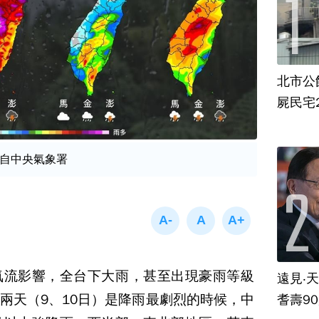
北市公
屍民宅
自中央氣象署
氣流影響，全台下大雨，甚至出現豪雨等級
遠見‧
兩天（9、10日）是降雨最劇烈的時候，中
耆壽9