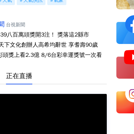
天氣
天氣快訊
氣象
聞
台視新聞
539八百萬頭獎開3注！ 獎落這2縣市
‧天下文化創辦人高希均辭世 享耆壽90歲
彩頭獎上看2.3億 8/6台彩幸運獎號一次看
正在直播