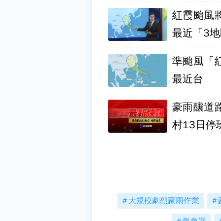
紅霞颱風
最近「3
準颱風「
最近台
豪雨釀道
村13日停
大規模劇烈豪雨作業