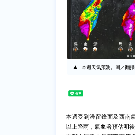
本週天氣預測。圖／翻攝
本週受到滯留鋒面及西南
以上降雨，氣象署預估明後