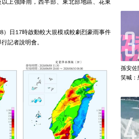
級以上強降雨，西半部、東北部地區、花東
8）日17時啟動較大規模或較劇烈豪雨事件
舉行記者說明會。
孫安佐
笑喊：