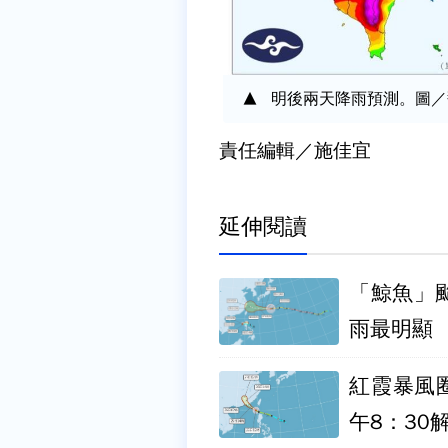
明後兩天降雨預測。圖／
責任編輯／施佳宜
延伸閱讀
「鯨魚」
雨最明顯
紅霞暴風
午8：30