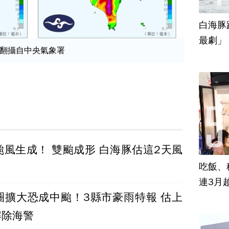
白海豚
最劇」
翻攝自中央氣象署
颱風生成！ 雙颱成形 白海豚估這2天風
吃飯、租
連3月
圈擴大恐成中颱！3縣市豪雨特報 估上
解除海警