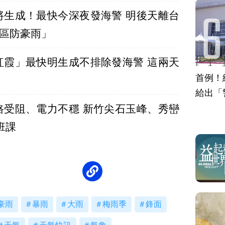
將生成！最快今深夜發海警 明後天離台
地區防豪雨」
紅霞」最快明生成不排除發海警 這兩天
首例！
給出「
路受阻、電力不穩 新竹尖石玉峰、秀巒
班課
豪雨
暴雨
大雨
梅雨季
鋒面