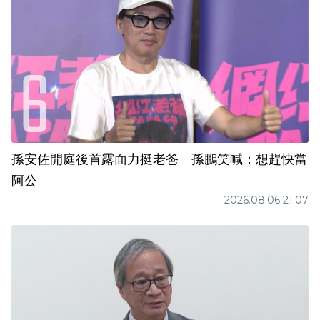
孫安佐開庭後首露面力挺老爸 孫鵬笑喊：想趕快當
阿公
2026.08.06 21:07