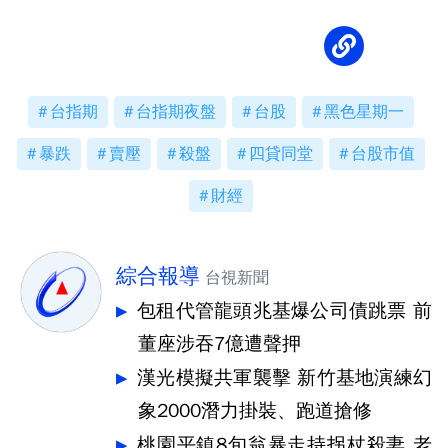
台指期
台指期夜盤
台股
黑色星期一
暴跌
賣壓
殺盤
四貸同堂
台股市值
財經
綜合報導
台視新聞
包租代管龍頭兆基爆公司債跳票 前
董座涉吞7億遭聲押
漢光模擬共軍襲擊 新竹基地演練幻
象2000潛力掛裝、跑道搶修
桃園平鎮8旬翁暴走持拐杖殺妻 老