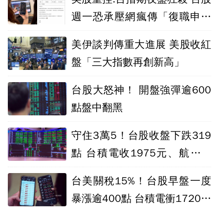
週一恐承壓網瘋傳「復職申請
單」
美伊談判傳重大進展 美股收紅
盤「三大指數再創新高」
台股大怒神！ 開盤強彈逾600
點盤中翻黑
守住3萬5！台股收盤下跌319
點 台積電收1975元、航空雙
雄重挫
台美關稅15%！台股早盤一度
暴漲逾400點 台積電衝1720元
新高