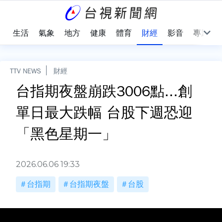
樂
生活
氣象
地方
健康
體育
財經
影音
專題
TTV NEWS
財經
台指期夜盤崩跌3006點...創
單日最大跌幅 台股下週恐迎
「黑色星期一」
2026.06.06 19:33
台指期
台指期夜盤
台股