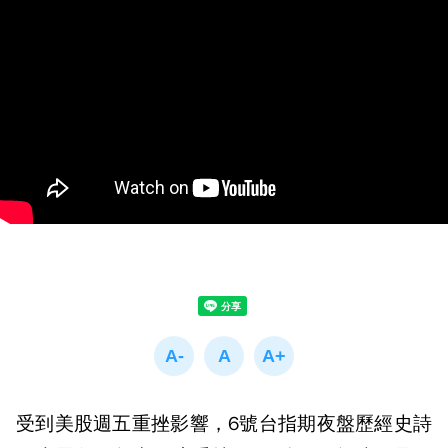
受到美股週五重挫影響，6號台指期夜盤歷經史詩