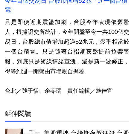
今年百個交易日 台股市值增52兆「近一個台積
電」
只是即便近期震盪加劇，台股今年表現依舊驚
人，根據證交所統計，今年開盤至今一共100個交
易日，台股總市值增加超過52兆元，幾乎相當於
一個台積電。只是隨著台指期夜盤提前拉響警
報，到底只是短線情緒宣洩，還是新一波修正，
得等到週一開盤由市場親自揭曉。
台北／魏于恬、余苓瑀 責任編輯／施佳宜
延伸閱讀
美股重挫.台指期夜盤狂殺 台股