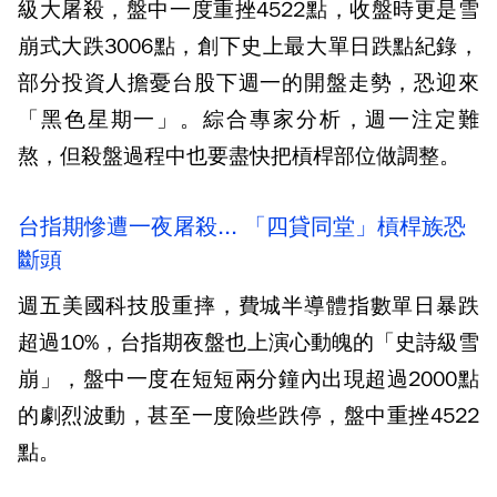
級大屠殺，盤中一度重挫4522點，收盤時更是雪
崩式大跌3006點，創下史上最大單日跌點紀錄，
部分投資人擔憂台股下週一的開盤走勢，恐迎來
「黑色星期一」。綜合專家分析，週一注定難
熬，但殺盤過程中也要盡快把槓桿部位做調整。
台指期慘遭一夜屠殺... 「四貸同堂」槓桿族恐
斷頭
週五美國科技股重摔，費城半導體指數單日暴跌
超過10%，台指期夜盤也上演心動魄的「史詩級雪
崩」，盤中一度在短短兩分鐘內出現超過2000點
的劇烈波動，甚至一度險些跌停，盤中重挫4522
點。