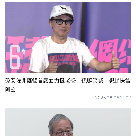
孫安佐開庭後首露面力挺老爸 孫鵬笑喊：想趕快當
阿公
2026.08.06 21:07