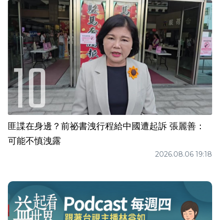
匪諜在身邊？前祕書洩行程給中國遭起訴 張麗善：
可能不慎洩露
2026.08.06 19:18