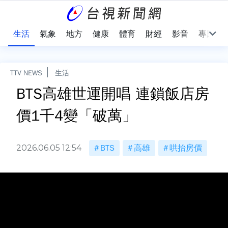
樂
生活
氣象
地方
健康
體育
財經
影音
專題
TTV NEWS
生活
BTS高雄世運開唱 連鎖飯店房
價1千4變「破萬」
2026.06.05 12:54
BTS
高雄
哄抬房價