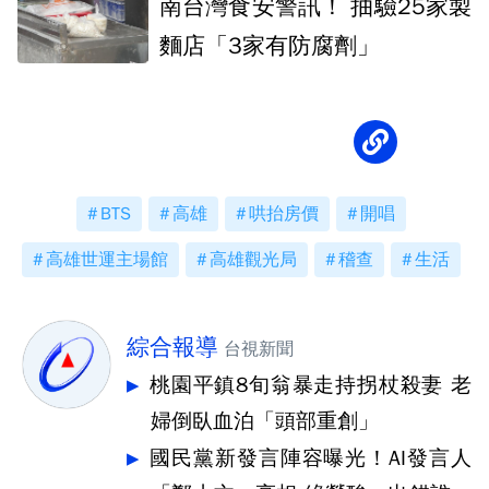
南台灣食安警訊！ 抽驗25家製
麵店「3家有防腐劑」
BTS
高雄
哄抬房價
開唱
高雄世運主場館
高雄觀光局
稽查
生活
綜合報導
台視新聞
桃園平鎮8旬翁暴走持拐杖殺妻 老
婦倒臥血泊「頭部重創」
國民黨新發言陣容曝光！AI發言人