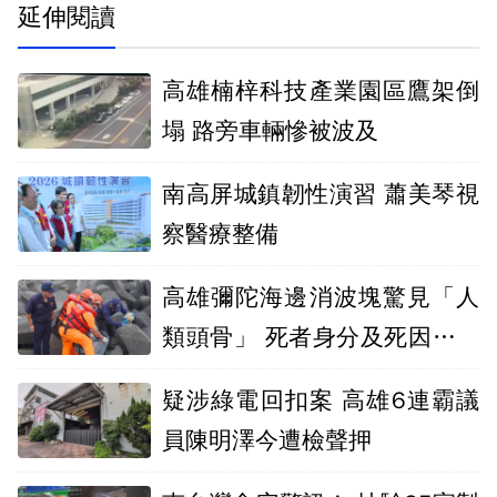
延伸閱讀
高雄楠梓科技產業園區鷹架倒
塌 路旁車輛慘被波及
南高屏城鎮韌性演習 蕭美琴視
察醫療整備
高雄彌陀海邊消波塊驚見「人
類頭骨」 死者身分及死因仍在
調查
疑涉綠電回扣案 高雄6連霸議
員陳明澤今遭檢聲押