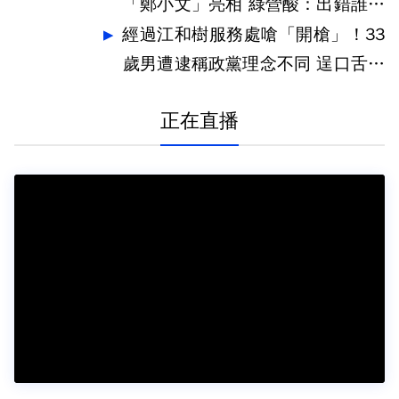
「鄭小文」亮相 綠營酸：出錯誰負
責
經過江和樹服務處嗆「開槍」！33
歲男遭逮稱政黨理念不同 逞口舌之
快
正在直播