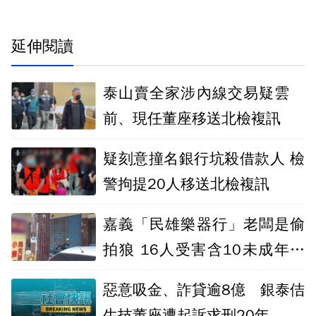
延伸閱讀
泰山賣全家涉內線交易疑雲
前、現任董座移送北檢複訊
疑刻意撞名銀行坑殺借款人 檢
警拘提20人移送北檢複訊
嘉義「民雄樂器行」老闆是偷
拍狼 16人受害含10未成年檢
起訴
惡意吸金、詐貸逾8億 銀泰佶
生技董座遭起訴求刑20年