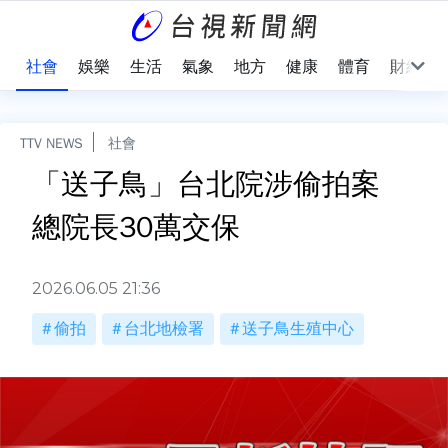
際
社會
娛樂
生活
氣象
地方
健康
體育
財經
TTV NEWS
社會
「送子鳥」台北院涉偷拍案
總院長30萬交保
2026.06.05 21:36
偷拍
台北地檢署
送子鳥生殖中心