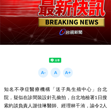
知名不孕症醫療機構「送子鳥生殖中心」台北
院，疑似在診間裝設針孔偷拍，台北地檢署1日搜
索約談負責人謝佳琳醫師、經理林千洧，諭令2人