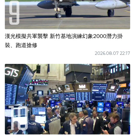
漢光模擬共軍襲擊 新竹基地演練幻象2000潛力掛
裝、跑道搶修
2026.08.07 22:17