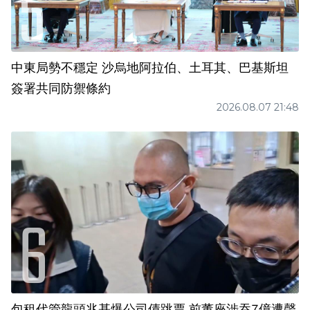
中東局勢不穩定 沙烏地阿拉伯、土耳其、巴基斯坦
簽署共同防禦條約
2026.08.07 21:48
包租代管龍頭兆基爆公司債跳票 前董座涉吞7億遭聲