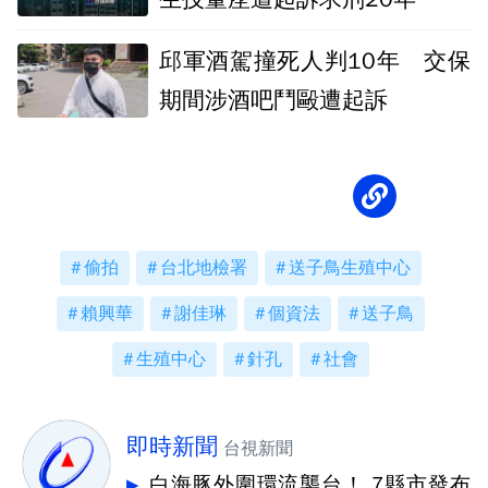
邱軍酒駕撞死人判10年 交保
期間涉酒吧鬥毆遭起訴
偷拍
台北地檢署
送子鳥生殖中心
賴興華
謝佳琳
個資法
送子鳥
生殖中心
針孔
社會
即時新聞
台視新聞
白海豚外圍環流襲台！ 7縣市發布