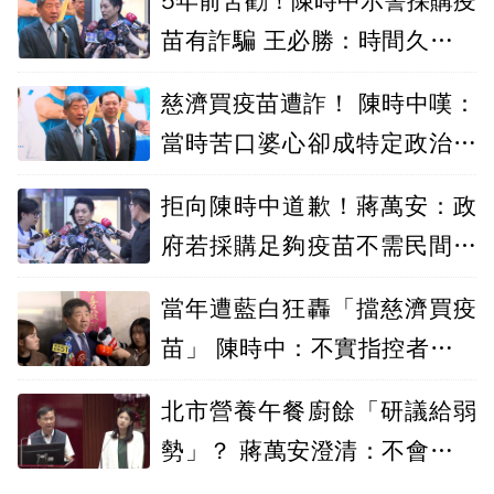
5年前苦勸！陳時中示警採購疫
苗有詐騙 王必勝：時間久看出
睿智
慈濟買疫苗遭詐！ 陳時中嘆：
當時苦口婆心卻成特定政治人
物武器
拒向陳時中道歉！蔣萬安：政
府若採購足夠疫苗不需民間出
力
當年遭藍白狂轟「擋慈濟買疫
苗」 陳時中：不實指控者應道
歉
北市營養午餐廚餘「研議給弱
勢」？ 蔣萬安澄清：不會這樣
做