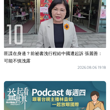
匪諜在身邊？前祕書洩行程給中國遭起訴 張麗善：
可能不慎洩露
2026.08.06 19:18