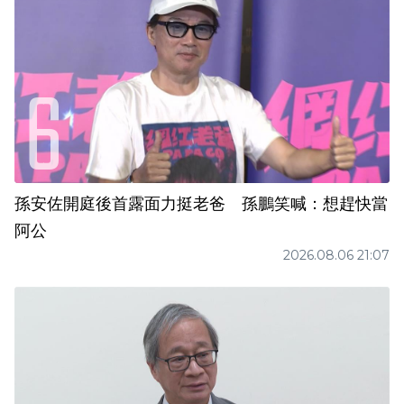
孫安佐開庭後首露面力挺老爸 孫鵬笑喊：想趕快當
阿公
2026.08.06 21:07