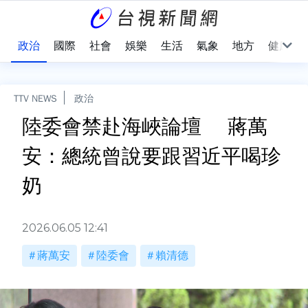
點
政治
國際
社會
娛樂
生活
氣象
地方
健康
TTV NEWS
政治
陸委會禁赴海峽論壇 蔣萬
安：總統曾說要跟習近平喝珍
奶
2026.06.05 12:41
蔣萬安
陸委會
賴清德