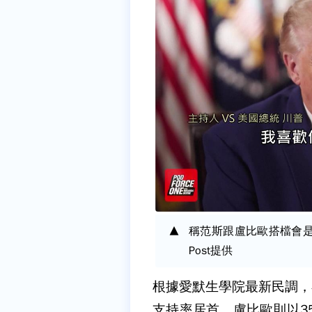
稱范斯跟盧比歐搭檔會是所向無
Post提供
根據愛默生學院最新民調，
支持率居首，盧比歐則以3