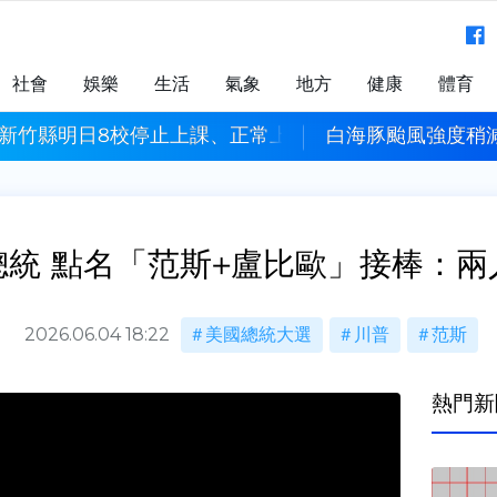
社會
娛樂
生活
氣象
地方
健康
體育
 新竹縣明日8校停止上課、正常上班
白海豚颱風強度稍
總統 點名「范斯+盧比歐」接棒：兩
2026.06.04 18:22
美國總統大選
川普
范斯
熱門新