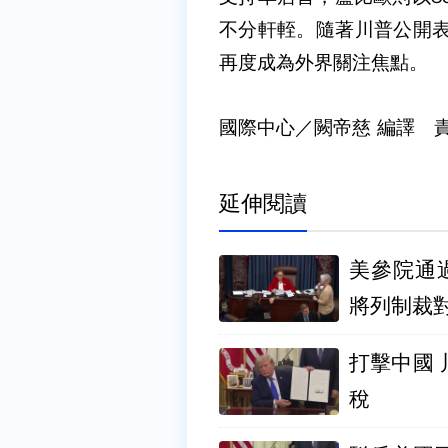
不分軒輊。隨著川普公開表
再度成為外界關注焦點。
國際中心／闕帝慈 編譯 
延伸閱讀
美參院通
將列制裁
打擊中國
稅