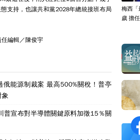
梅西「
態支持，也讓共和黨2028年總統接班布局
歲 擔
責任編輯／陳俊宇
過俄能源制裁案 最高500%關稅！普亭
對象
 川普宣布對半導體關鍵原料加徵15％關