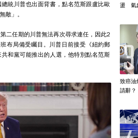
國總統川普也出面背書，點名范斯跟盧比歐
盪 氣
無敵」。
第二任期的川普無法再次尋求連任，因此2
接班布局備受矚目。川普日前接受《紐約郵
來共和黨可能推出的人選，他特別點名范斯
致癌油