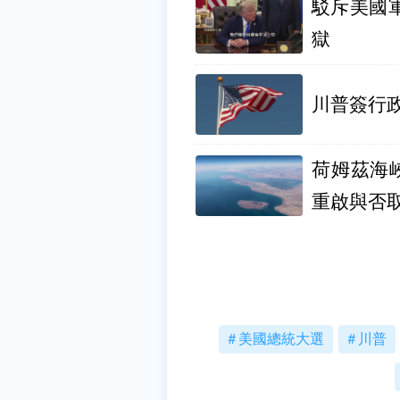
駁斥美國
獄
川普簽行政
荷姆茲海
重啟與否
美國總統大選
川普