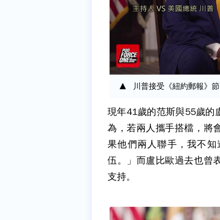
川普接受《紐約郵報》節目專訪。
現年41歲的范斯與55歲
為，若兩人攜手搭檔，將
果他們兩人聯手，我不知
伍。」而盧比歐過去也曾
支持。