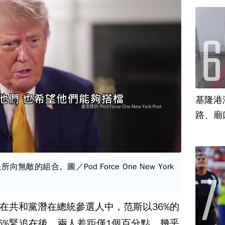
基隆港
路、廟
敵的組合。圖／Pod Force One New York
在共和黨潛在總統參選人中，范斯以36%的
5%緊追在後，兩人差距僅1個百分點，幾乎