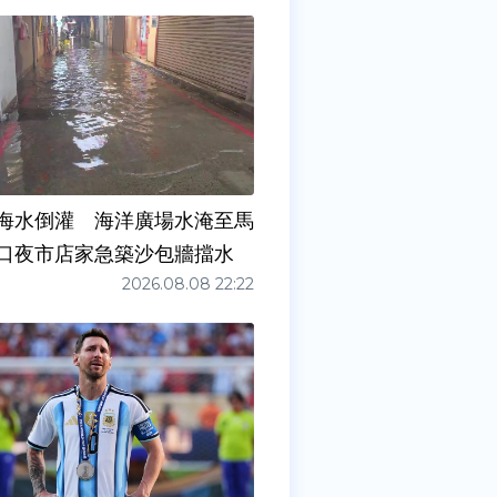
海水倒灌 海洋廣場水淹至馬
口夜市店家急築沙包牆擋水
2026.08.08 22:22