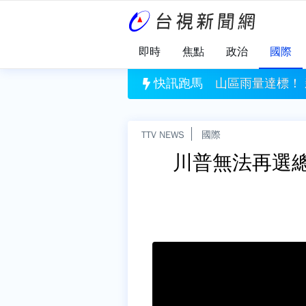
即時
焦點
政治
國際
800萬！ 台彩8/8獎號一次看
快訊跑馬
山區雨量達標！
TTV NEWS
國際
川普無法再選