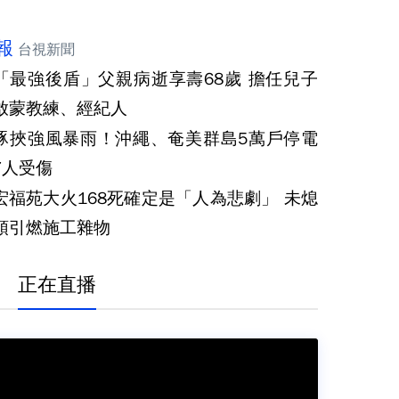
報
台視新聞
「最強後盾」父親病逝享壽68歲 擔任兒子
啟蒙教練、經紀人
豚挾強風暴雨！沖繩、奄美群島5萬戶停電
7人受傷
宏福苑大火168死確定是「人為悲劇」 未熄
頭引燃施工雜物
正在直播