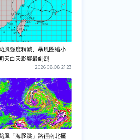
颱風強度稍減、暴風圈縮小
明天白天影響最劇烈
2026.08.08 21:23
颱風「海豚跳」路徑南北擺