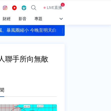
1
LIVE直播
財經
影音
專題
減、暴風圈縮小 今晚至明天白天影響最劇烈
今彩539頭獎1注獨
人聯手所向無敵
聞