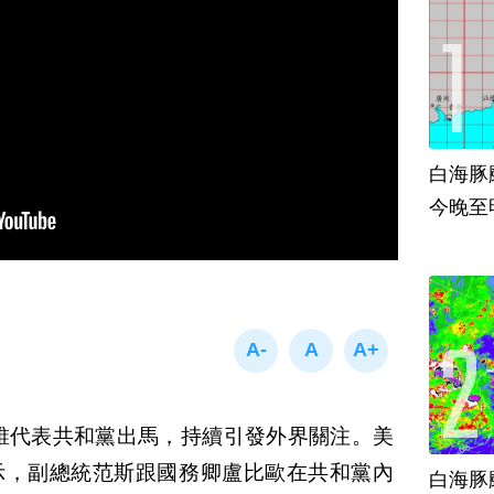
白海豚
今晚至
由誰代表共和黨出馬，持續引發外界關注。美
示，副總統范斯跟國務卿盧比歐在共和黨內
白海豚