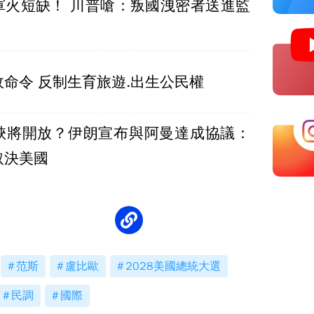
軍火短缺！ 川普嗆：叛國洩密者送進監
命令 反制生育旅遊.出生公民權
峽將開放？伊朗宣布與阿曼達成協議：
取決美國
范斯
盧比歐
2028美國總統大選
民調
國際