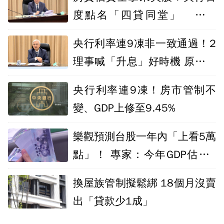
度點名「四貸同堂」 楊金
龍：有點誇張
央行利率連9凍非一致通過！2
理事喊「升息」好時機 原因曝
光
央行利率連9凍！房市管制不
變、GDP上修至9.45%
樂觀預測台股一年內「上看5萬
點」！ 專家：今年GDP估達1
0%
換屋族管制擬鬆綁 18個月沒賣
出「貸款少1成」