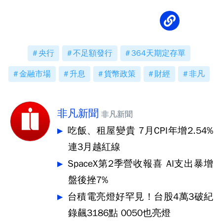
央行
不足額發行
364天期定存單
金融市場
升息
貨幣政策
財經
非凡
非凡新聞
非凡新聞
吃飯、租屋變貴 7月CPI年增2.54%
連3月越紅線
SpaceX第2季營收報喜 AI支出暴增
盤後挫7%
台積電亮燈好罕見！台股4萬3破紀
錄飆3186點 0050也亮燈