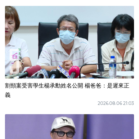
割頸案受害學生楊承勳姓名公開 楊爸爸：是遲來正
義
2026.08.06 21:03