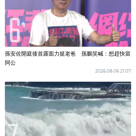
孫安佐開庭後首露面力挺老爸 孫鵬笑喊：想趕快當
阿公
2026.08.06 21:07