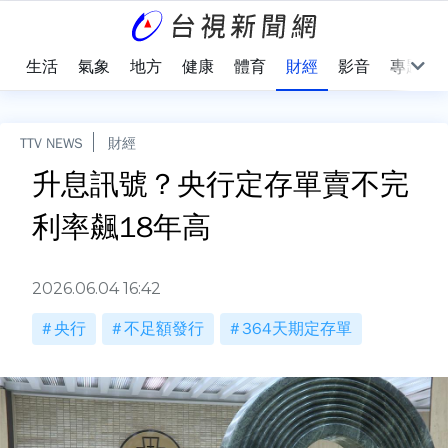
樂
生活
氣象
地方
健康
體育
財經
影音
專題
TTV NEWS
財經
升息訊號？央行定存單賣不完
利率飆18年高
2026.06.04 16:42
央行
不足額發行
364天期定存單