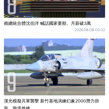
賴總統合體沈伯洋 喊話國家要順、月薪破3萬
2026.08.08 00:02
漢光模擬共軍襲擊 新竹基地演練幻象2000潛力掛
裝、跑道搶修