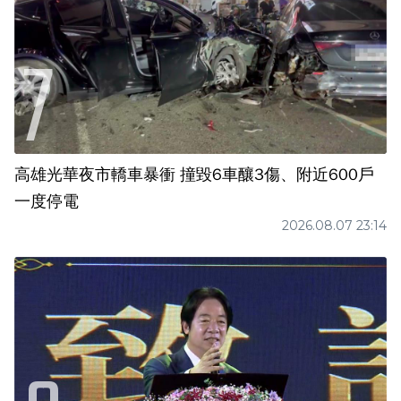
高雄光華夜市轎車暴衝 撞毀6車釀3傷、附近600戶
一度停電
2026.08.07 23:14