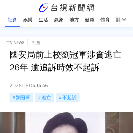
際
社會
娛樂
生活
氣象
地方
健康
體育
財經
TTV NEWS
社會
國安局前上校劉冠軍涉貪逃亡
26年 逾追訴時效不起訴
2026.06.04 14:46
劉冠軍
逃亡
不起訴