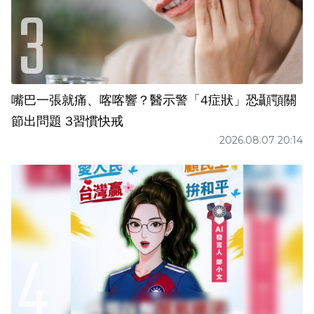
嘴巴一張就痛、喀喀響？醫示警「4症狀」恐顳顎關
節出問題 3習慣快戒
2026.08.07 20:14