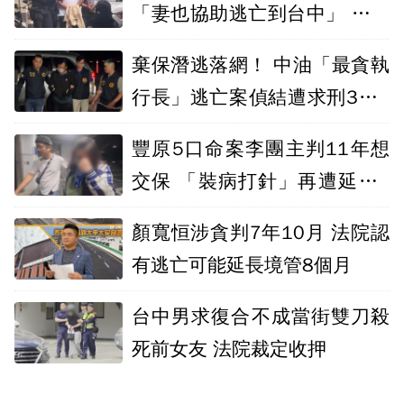
「妻也協助逃亡到台中」 夫妻
雙落網留2孩
棄保潛逃落網！ 中油「最貪執
行長」逃亡案偵結遭求刑3年6
月
豐原5口命案李團主判11年想
交保 「裝病打針」再遭延押2
個月
顏寬恒涉貪判7年10月 法院認
有逃亡可能延長境管8個月
台中男求復合不成當街雙刀殺
死前女友 法院裁定收押