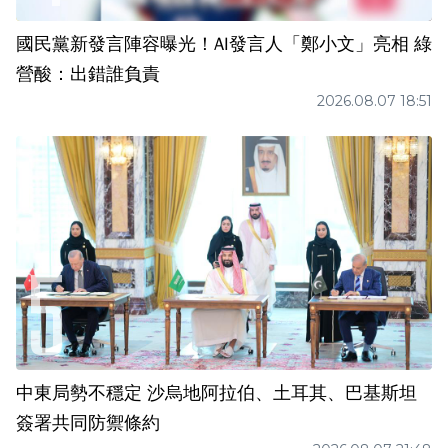
國民黨新發言陣容曝光！AI發言人「鄭小文」亮相 綠
營酸：出錯誰負責
2026.08.07 18:51
中東局勢不穩定 沙烏地阿拉伯、土耳其、巴基斯坦
簽署共同防禦條約