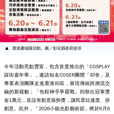
鹿港慶端陽活動。圖／彰化縣政府提供
今年活動亮點豐富，包含首度推出的「COSPLAY
踩街嘉年華」，邀請知名COSER團體「叩舍」及
專業表演團隊走進鹿港街區，展現傳統與潮流交
融的新樣貌；「包粽神手爭霸戰」則祭出冠軍獎
金1萬元，並設有創意裝扮獎，讓民眾比速度、拚
創意。此外，「2026小鎮光影藝術節」將於6月6