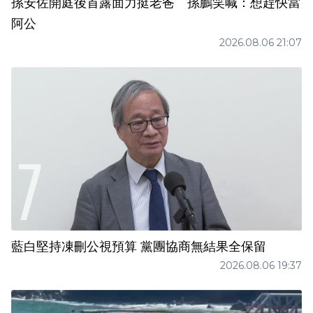
孫安佐開庭後首露面力挺老爸 孫鵬笑喊：想趕快當
阿公
2026.08.06 21:07
藍白堅持凍刪公視預算 黨團協商無結果全保留
2026.08.06 19:37