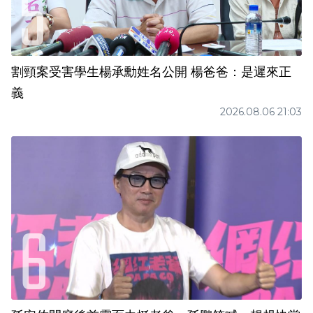
割頸案受害學生楊承勳姓名公開 楊爸爸：是遲來正
義
2026.08.06 21:03