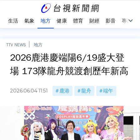
樂
生活
氣象
地方
健康
體育
財經
影音
專題
TTV NEWS
地方
2026鹿港慶端陽6/19盛大登
場 173隊龍舟競渡創歷年新高
2026.06.04 11:51
鹿港
龍舟
端午