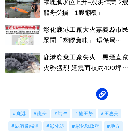
福鹿溪水位上升+洩洪作業 2艘
龍舟受損「1艘翻覆」
彰化鹿港工廠大火嘉義縣市民
眾聞「塑膠焦味」 環保局發布
空污告警
鹿港廢棄工廠失火！黑煙直竄
火勢猛烈 延燒面積約400坪以
上
鹿港
龍舟
端午
龍王祭
王惠美
鹿港慶端陽
彰化縣
彰化縣政府
地方