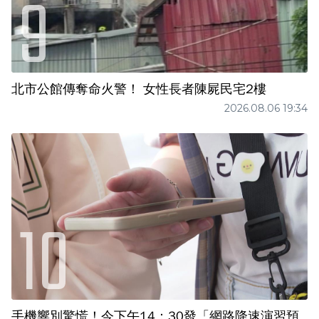
北市公館傳奪命火警！ 女性長者陳屍民宅2樓
2026.08.06 19:34
手機響別驚慌！今下午14：30發「網路降速演習預