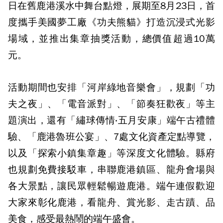
日在舊鹿港溪水中舞台點燈，展期至8月23日，首
度攜手美國夢工廠《功夫熊貓》打造沉浸式光影
場域，並推出集章抽獎活動，總價值超過10萬
元。
活動期間也安排「河岸綠地音樂會」，規劃「功
夫之夜」、「電音派對」、「節奏狂歡夜」等主
題演出，還有「繡球傳情‧五月安康」端午古禮體
驗、「鹿港魯班公宴」、7處文化資產定點導覽，
以及「探索小鎮集章趣」等深度文化體驗。縣府
也規劃免費接駁車，串聯鹿港鎮區、龍舟會場與
各大景點，讓民眾輕鬆暢遊鹿港。端午連假歡迎
大家來彰化鹿港，看龍舟、賞光影、走古蹟、品
美食，感受最熱鬧的端午盛會。