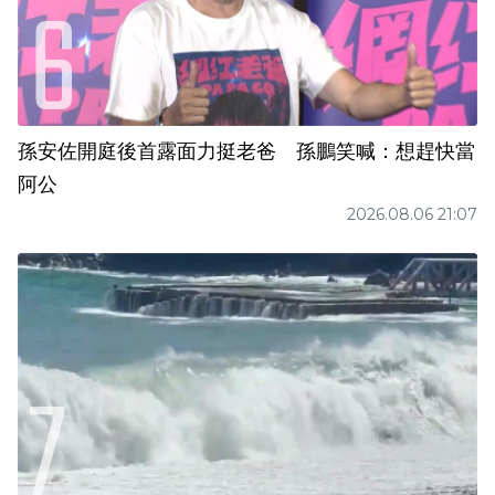
孫安佐開庭後首露面力挺老爸 孫鵬笑喊：想趕快當
阿公
2026.08.06 21:07