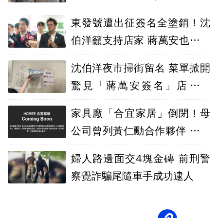
檢起訴12人
東發號遭出征簽名全塗銷！沈
伯洋籲支持店家 蔣萬安也回應
了
沈伯洋夜市掃街留名 菜單掀開
驚見「蔣萬安簽名」店家笑
喊：蓋很久了
家具廠「合宜家居」倒閉！母
公司曾列黃仁勳合作夥伴 疑爭
經營權停運
婦人路邊面交4塊金磚 前刑警
察覺詐騙尾隨車手成功逮人