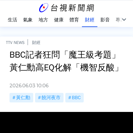
樂
生活
氣象
地方
健康
體育
財經
影音
專題
TTV NEWS
財經
BBC記者狂問「魔王級考題」
黃仁勳高EQ化解「機智反酸」
2026.06.03 10:06
黃仁勳
饒河夜市
BBC