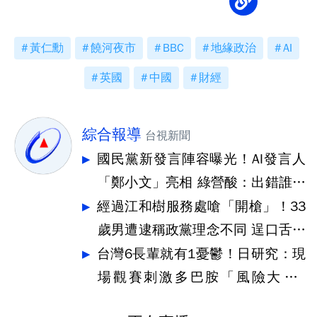
黃仁勳
饒河夜市
BBC
地緣政治
AI
英國
中國
財經
綜合報導
台視新聞
國民黨新發言陣容曝光！AI發言人
「鄭小文」亮相 綠營酸：出錯誰負
責
經過江和樹服務處嗆「開槍」！33
歲男遭逮稱政黨理念不同 逞口舌之
快
台灣6長輩就有1憂鬱！日研究：現
場觀賽刺激多巴胺「風險大降3
4%」