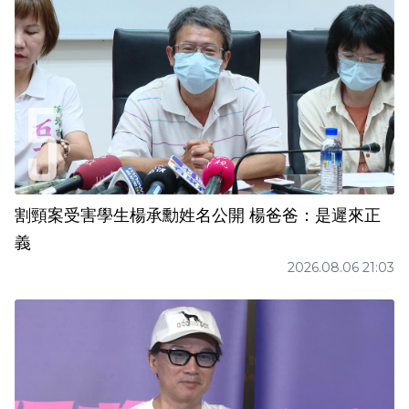
割頸案受害學生楊承勳姓名公開 楊爸爸：是遲來正
義
2026.08.06 21:03