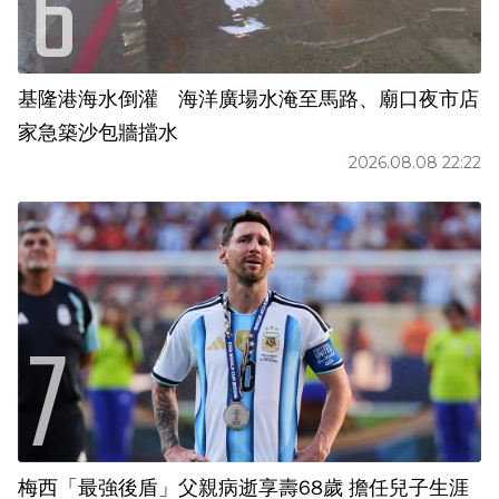
基隆港海水倒灌 海洋廣場水淹至馬路、廟口夜市店
家急築沙包牆擋水
2026.08.08 22:22
梅西「最強後盾」父親病逝享壽68歲 擔任兒子生涯