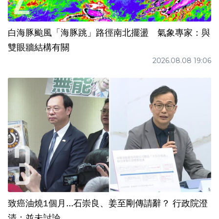
白海豚颱風「海豚跳」路徑南北擺盪 氣象專家：與
雙眼牆結構有關
2026.08.08 19:06
致癌油燒1個月...石崇良、姜至剛傳請辭？ 行政院澄
清：並未討論