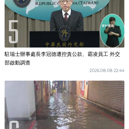
駐瑞士辦事處長李冠德遭控貪公款、霸凌員工 外交
部啟動調查
2026.08.08 22:44