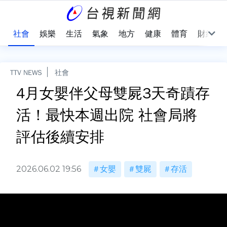
際
社會
娛樂
生活
氣象
地方
健康
體育
財經
TTV NEWS
社會
4月女嬰伴父母雙屍3天奇蹟存
活！最快本週出院 社會局將
評估後續安排
2026.06.02 19:56
女嬰
雙屍
存活