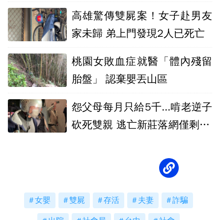
診
高雄驚傳雙屍案！女子赴男友
家未歸 弟上門發現2人已死亡
桃園女敗血症就醫「體內殘留
胎盤」 認棄嬰丟山區
怨父母每月只給5千...啃老逆子
砍死雙親 逃亡新莊落網僅剩58
7元
女嬰
雙屍
存活
夫妻
詐騙