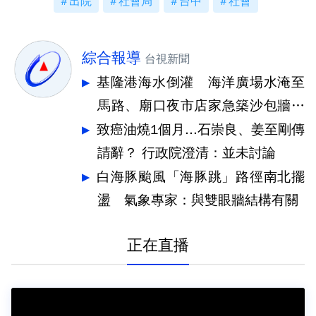
出院
社會局
台中
社會
綜合報導
台視新聞
基隆港海水倒灌 海洋廣場水淹至
馬路、廟口夜市店家急築沙包牆擋
水
致癌油燒1個月...石崇良、姜至剛傳
請辭？ 行政院澄清：並未討論
白海豚颱風「海豚跳」路徑南北擺
盪 氣象專家：與雙眼牆結構有關
正在直播