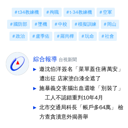
t34教練機
殉職
t-34教練機
空軍
國防部
墜機
中校
模擬訓練
岡山
政治
盧季佑
羅尚樺
玩命
社會
綜合報導
台視新聞
邀沈伯洋簽名「菜單蓋住蔣萬安」
遭出征 店家塗白漆全遮了
施暴義交害腦出血還嗆「別裝了」
工人不認錯重判10年4月
北市交通局科長「帳戶多64萬」 檢
方查貪瀆意外揭善舉