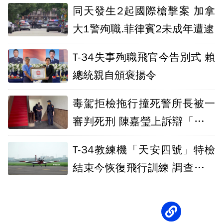
0處大火
同天發生2起國際槍擊案 加拿
大1警殉職.菲律賓2未成年遭逮
T-34失事殉職飛官今告別式 賴
總統親自頒褒揚令
毒駕拒檢拖行撞死警所長被一
審判死刑 陳嘉瑩上訴辯「過失
致死」
T-34教練機「天安四號」特檢
結束今恢復飛行訓練 調查仍進
行中