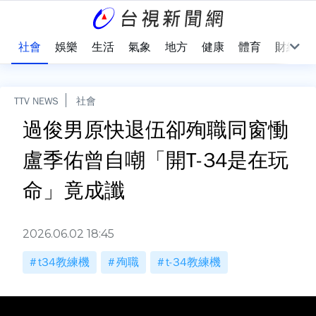
際
社會
娛樂
生活
氣象
地方
健康
體育
財經
TTV NEWS
社會
過俊男原快退伍卻殉職同窗慟
盧季佑曾自嘲「開T-34是在玩
命」竟成讖
2026.06.02 18:45
t34教練機
殉職
t-34教練機