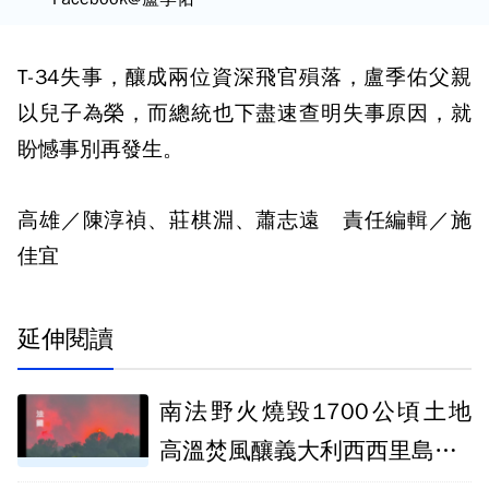
T-34失事，釀成兩位資深飛官殞落，盧季佑父親
以兒子為榮，而總統也下盡速查明失事原因，就
盼憾事別再發生。
高雄／陳淳禎、莊棋淵、蕭志遠 責任編輯／施
佳宜
延伸閱讀
南法野火燒毀1700公頃土地
高溫焚風釀義大利西西里島逾4