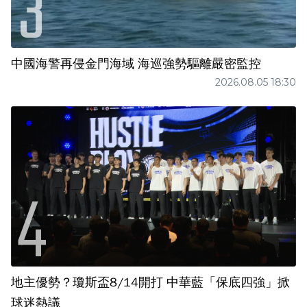
中國海警再侵金門海域 海巡強勢驅離嚴密監控
2026.08.05 18:30
地主優勢？瓊斯盃8/14開打 中華藍「保底四強」掀
球迷熱議