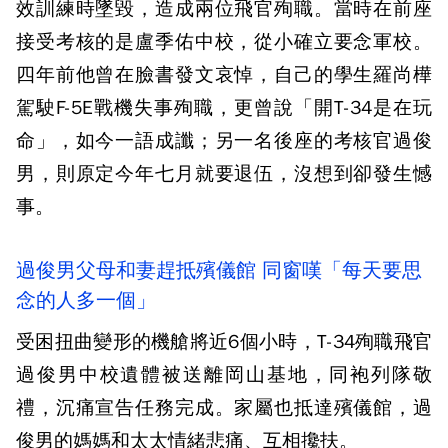
效訓練時墜毀，造成兩位飛官殉職。當時在前座
接受考核的是盧季佑中校，從小確立要念軍校。
四年前他曾在臉書發文哀悼，自己的學生羅尚樺
駕駛F-5E戰機失事殉職，更曾說「開T-34是在玩
命」，如今一語成讖；另一名後座的考核官過俊
男，則原定今年七月就要退伍，沒想到卻發生憾
事。
過俊男父母和妻趕抵殯儀館 同窗嘆「每天要思
念的人多一個」
受困扭曲變形的機艙將近6個小時，T-34殉職飛官
過俊男中校遺體被送離岡山基地，同袍列隊敬
禮，沉痛宣告任務完成。家屬也抵達殯儀館，過
俊男的媽媽和太太情緒悲痛、互相攙扶。