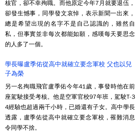
核官，卻不幸殉職。而他原定今年7月就要退伍，
卻發生憾事，同學發文哀悼，表示新聞一出來，
總是希望出現的名字不是自己認識的，雖然自
私，但事實並非每次都能如願，感嘆每天要思念
的人多了一個。
學長曝盧季佑從高中就確立要念軍校 父也以兒
子為榮
另一名殉職飛官盧季佑今年41歲，事發時他在前
座駕駛接受考核。他是空軍官校97年班，駕駛T-3
4經驗也超過兩千小時，已婚還有子女。高中學長
透露，盧季佑從高中就確立要念軍校，罹難消息
令同學不捨。