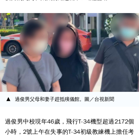
過俊男父母和妻子趕抵殯儀館。圖／台視新聞
過俊男中校現年46歲，飛行T-34機型超過2172個
小時，2號上午在失事的T-34初級教練機上擔任考