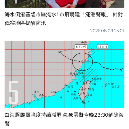
海水倒灌基隆市區淹水! 市府將建「滿潮警報」 針對
低窪地區提醒防汛
2026.08.09 23:01
白海豚颱風強度持續減弱 氣象署擬今晚23:30解除海
警