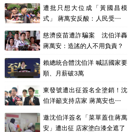
遭批只想大位成「黃國昌模
式」 蔣萬安反酸：人民受不了
民進黨模式
慈濟疫苗遭詐騙案 沈伯洋轟
蔣萬安：造謠的人不用負責？
賴總統合體沈伯洋 喊話國家要
順、月薪破3萬
東發號遭出征簽名全塗銷！沈
伯洋籲支持店家 蔣萬安也回應
了
邀沈伯洋簽名「菜單蓋住蔣萬
安」遭出征 店家塗白漆全遮了