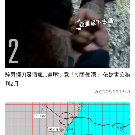
醉男揮刀發酒瘋...遭壓制竟「朝警便溺」 依妨害公務
判2月
2026.08.09 18:59