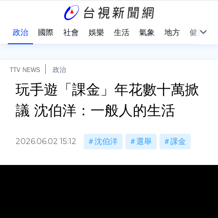
點
政治
國際
社會
娛樂
生活
氣象
地方
健康
TTV NEWS
政治
玩手遊「課金」年花數十萬掀
議 沈伯洋：一般人的生活
2026.06.02 15:12
沈伯洋
選舉
課金