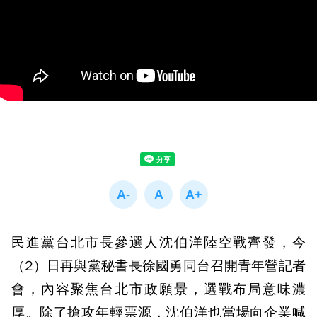
民進黨台北市長參選人沈伯洋陸空戰齊發，今
（2）日再與黨秘書長徐國勇同台召開青年營記者
會，內容聚焦台北市政願景，選戰布局意味濃
厚。除了搶攻年輕票源，沈伯洋也當場向企業喊