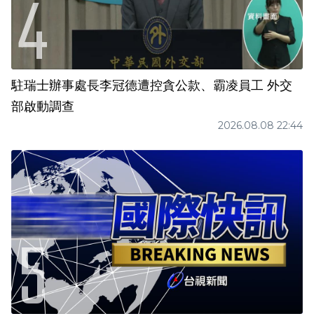
駐瑞士辦事處長李冠德遭控貪公款、霸凌員工 外交
部啟動調查
2026.08.08 22:44