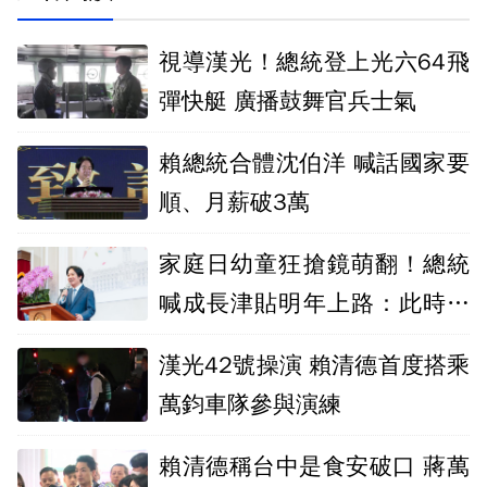
視導漢光！總統登上光六64飛
彈快艇 廣播鼓舞官兵士氣
賴總統合體沈伯洋 喊話國家要
順、月薪破3萬
家庭日幼童狂搶鏡萌翻！總統
喊成長津貼明年上路：此時不
生更待何時
漢光42號操演 賴清德首度搭乘
萬鈞車隊參與演練
賴清德稱台中是食安破口 蔣萬