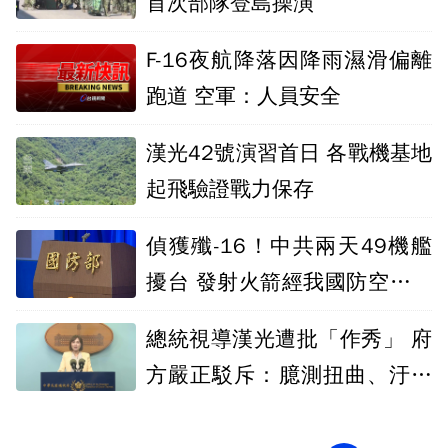
首次部隊登島操演
F-16夜航降落因降雨濕滑偏離
跑道 空軍：人員安全
漢光42號演習首日 各戰機基地
起飛驗證戰力保存
偵獲殲-16！中共兩天49機艦
擾台 發射火箭經我國防空識別
區
總統視導漢光遭批「作秀」 府
方嚴正駁斥：臆測扭曲、汙名
化國軍