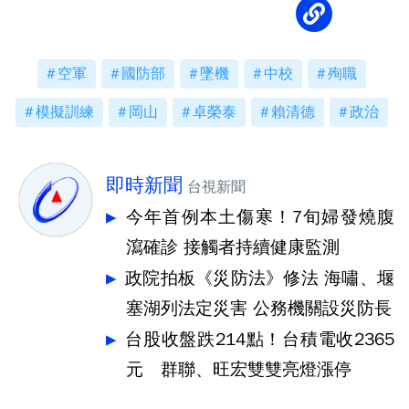
空軍
國防部
墜機
中校
殉職
模擬訓練
岡山
卓榮泰
賴清德
政治
即時新聞
台視新聞
今年首例本土傷寒！7旬婦發燒腹
瀉確診 接觸者持續健康監測
政院拍板《災防法》修法 海嘯、堰
塞湖列法定災害 公務機關設災防長
台股收盤跌214點！台積電收2365
元 群聯、旺宏雙雙亮燈漲停