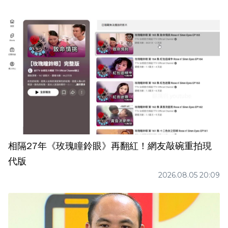
相隔27年《玫瑰瞳鈴眼》再翻紅！網友敲碗重拍現
代版
2026.08.05 20:09