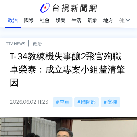
點
政治
國際
社會
娛樂
生活
氣象
地方
健康
TTV NEWS
政治
T-34教練機失事釀2飛官殉職
卓榮泰：成立專案小組釐清肇
因
2026.06.02 11:23
空軍
國防部
墜機