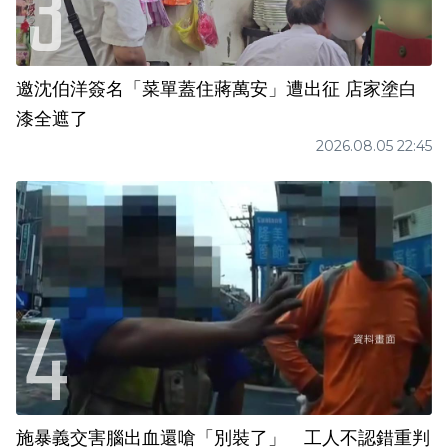
邀沈伯洋簽名「菜單蓋住蔣萬安」遭出征 店家塗白
漆全遮了
2026.08.05 22:45
施暴義交害腦出血還嗆「別裝了」 工人不認錯重判