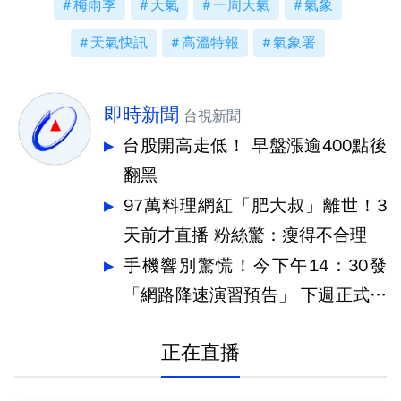
梅雨季
天氣
一周天氣
氣象
天氣快訊
高溫特報
氣象署
即時新聞
台視新聞
台股開高走低！ 早盤漲逾400點後
翻黑
97萬料理網紅「肥大叔」離世！3
天前才直播 粉絲驚：瘦得不合理
手機響別驚慌！今下午14：30發
「網路降速演習預告」 下週正式登
場
正在直播