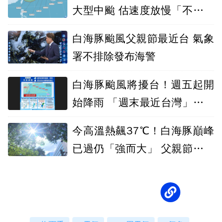
大型中颱 估速度放慢「不確定
性增大」
白海豚颱風父親節最近台 氣象
署不排除發布海警
白海豚颱風將擾台！週五起開
始降雨 「週末最近台灣」山區
防豪雨
今高溫熱飆37℃！白海豚巔峰
已過仍「強而大」 父親節前後
北部恐變天