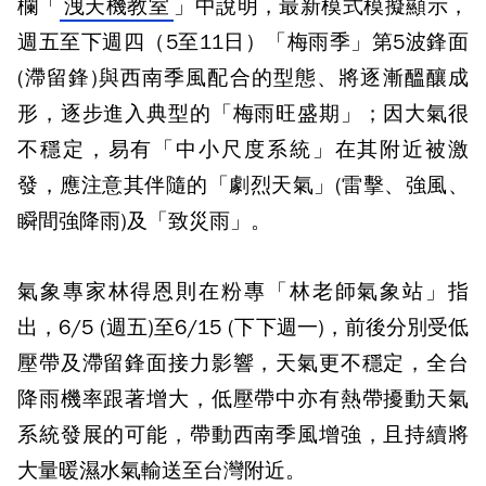
欄「
洩天機教室
」中說明，最新模式模擬顯示，
週五至下週四（5至11日）「梅雨季」第5波鋒面
(滯留鋒)與西南季風配合的型態、將逐漸醞釀成
形，逐步進入典型的「梅雨旺盛期」；因大氣很
不穩定，易有「中小尺度系統」在其附近被激
發，應注意其伴隨的「劇烈天氣」(雷擊、強風、
瞬間強降雨)及「致災雨」。
氣象專家林得恩則在粉專「林老師氣象站」指
出，6/5 (週五)至6/15 (下下週一)，前後分別受低
壓帶及滯留鋒面接力影響，天氣更不穩定，全台
降雨機率跟著增大，低壓帶中亦有熱帶擾動天氣
系統發展的可能，帶動西南季風增強，且持續將
大量暖濕水氣輸送至台灣附近。