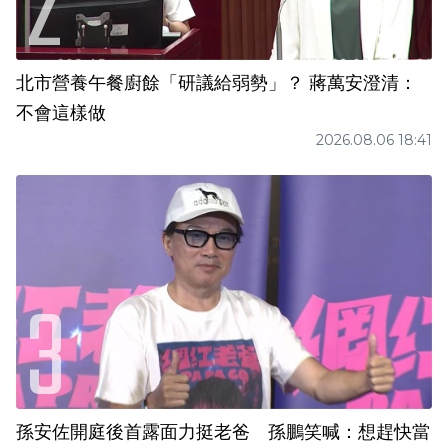
北市營養午餐廚餘「研議給弱勢」？ 蔣萬安澄清：
不會這樣做
2026.08.06 18:41
孫安佐開庭後首露面力挺老爸 孫鵬笑喊：想趕快當