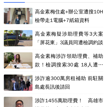
高金素梅住處+辦公室遭搜10H
檢帶走1電腦+7紙箱資料
高金素梅疑涉助理費等3大案
「屏花東」3議員同遭檢調約談
高金素梅涉詐領助理費、補助
款！檢調搜索30處 18人遭約
談
涉詐逾300萬房租補助 前駐關
島處長訊後請回
涉詐1455萬助理費！ 高雄市