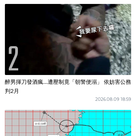
醉男揮刀發酒瘋...遭壓制竟「朝警便溺」 依妨害公務
判2月
2026.08.09 18:59