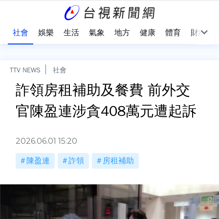
際
社會
娛樂
生活
氣象
地方
健康
體育
財經
TTV NEWS
社會
詐領房租補助及餐費 前外交
官陳盈連涉貪408萬元遭起訴
2026.06.01 15:20
陳盈連
詐領
房租補助