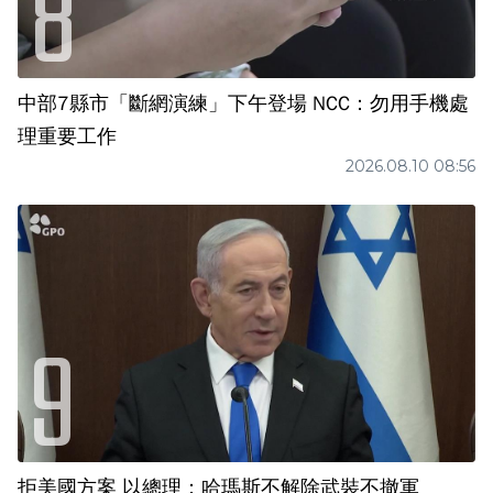
中部7縣市「斷網演練」下午登場 NCC：勿用手機處
理重要工作
2026.08.10 08:56
拒美國方案 以總理：哈瑪斯不解除武裝不撤軍