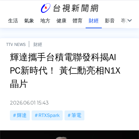
樂
生活
氣象
地方
健康
體育
財經
影音
專題
TTV NEWS
財經
輝達攜手台積電聯發科揭AI
PC新時代！ 黃仁勳亮相N1X
晶片
2026.06.01 15:43
輝達
RTXSpark
筆電