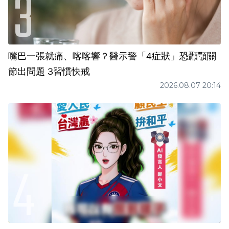
嘴巴一張就痛、喀喀響？醫示警「4症狀」恐顳顎關
節出問題 3習慣快戒
2026.08.07 20:14