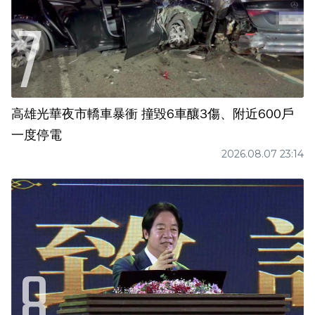
高雄光華夜市轎車暴衝 撞毀6車釀3傷、附近600戶
一度停電
2026.08.07 23:14