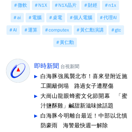
微軟
N1X
N1X晶片
財經
n1x
ai
電腦
桌電
個人電腦
代理AI
AI
運算
computex
黃仁勳演講
gtc
黃仁勳
即時新聞
台視新聞
白海豚強風襲北市！喜來登附近施
工圍籬倒塌 路過女子遭壓傷
大崗山龍眼蜂蜜文化節開幕 「蜜
汁鹽酥雞」鹹甜新滋味掀話題
白海豚今明離台最近！中部以北慎
防豪雨 海警最快週一解除