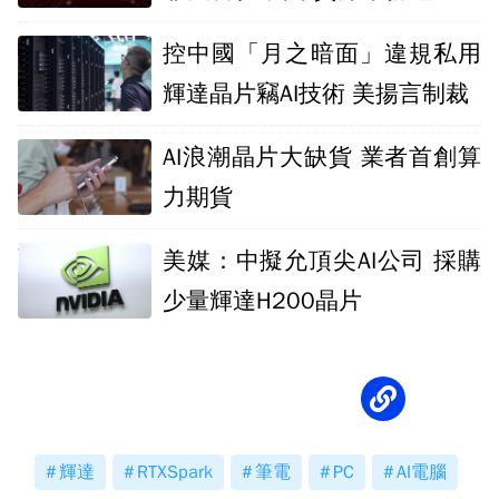
押
控中國「月之暗面」違規私用
輝達晶片竊AI技術 美揚言制裁
AI浪潮晶片大缺貨 業者首創算
力期貨
美媒：中擬允頂尖AI公司 採購
少量輝達H200晶片
輝達
RTXSpark
筆電
PC
AI電腦