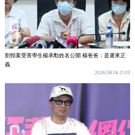
割頸案受害學生楊承勳姓名公開 楊爸爸：是遲來正
義
2026.08.06 21:03