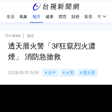
樂
生活
氣象
地方
健康
體育
財經
影音
專題
TTV NEWS
地方
透天厝火警「3F狂竄烈火濃
煙」 消防急搶救
2026.05.31 15:59
台中
火警
透天厝