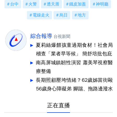
台中
火警
透天厝
鐵皮加蓋
神明廳
電線走火
烏日
地方
綜合報導
台視新聞
夏莉絲爆餵孩童過期食材！社會局
稽查「業者早等候」 簡舒培批包庇
南高屏城鎮韌性演習 蕭美琴視察醫
療整備
長期照顧壓垮情緒？62歲姊當街毆
56歲身心障礙弟 腳踹、拖路邊潑水
正在直播