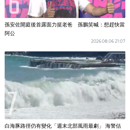
孫安佐開庭後首露面力挺老爸 孫鵬笑喊：想趕快當
阿公
2026.08.06 21:07
白海豚路徑仍有變化「週末北部風雨最劇」 海警估