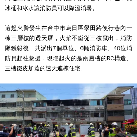
冰桶和冰水讓消防員可以降溫消暑。
這起火警發生在台中市烏日區學田路便行巷內一
棟三層樓的透天厝，火焰不斷從三樓竄出，消防
隊獲報後一共派出7個單位、6輛消防車、40位消
防員趕往救援，現場起火的是兩層樓的RC構造、
三樓鐵皮加蓋的透天連棟住宅。