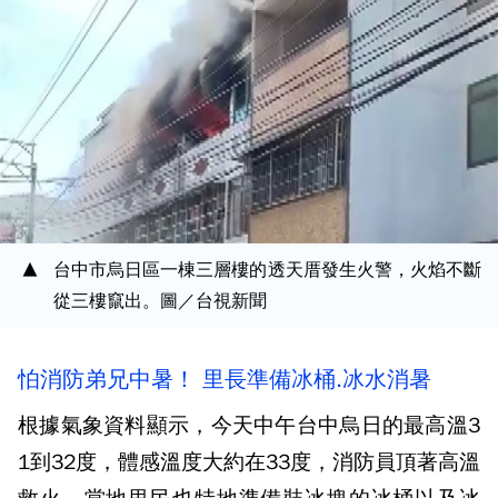
台中市烏日區一棟三層樓的透天厝發生火警，火焰不斷
從三樓竄出。圖／台視新聞
怕消防弟兄中暑！ 里長準備冰桶.冰水消暑
根據氣象資料顯示，今天中午台中烏日的最高溫3
1到32度，體感溫度大約在33度，消防員頂著高溫