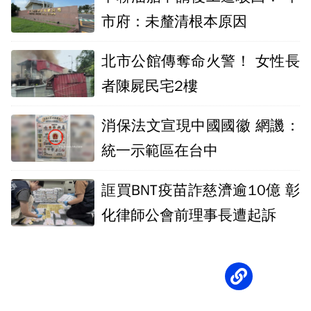
市府：未釐清根本原因
北市公館傳奪命火警！ 女性長
者陳屍民宅2樓
消保法文宣現中國國徽 網譏：
統一示範區在台中
誆買BNT疫苗詐慈濟逾10億 彰
化律師公會前理事長遭起訴