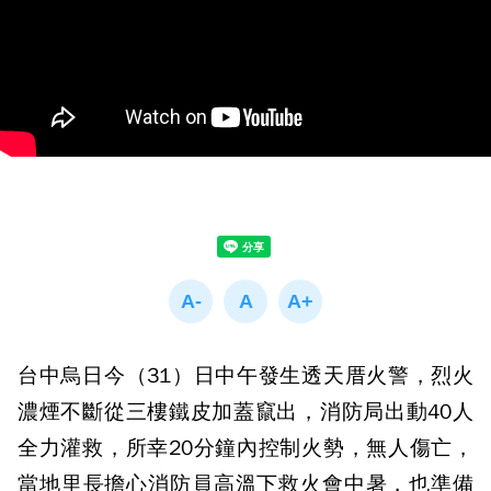
台中烏日今（31）日中午發生透天厝火警，烈火
濃煙不斷從三樓鐵皮加蓋竄出，消防局出動40人
全力灌救，所幸20分鐘內控制火勢，無人傷亡，
當地里長擔心消防員高溫下救火會中暑，也準備