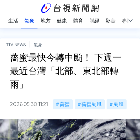
樂
生活
氣象
地方
健康
體育
財經
影音
專題
TTV NEWS
氣象
薔蜜最快今轉中颱！ 下週一
最近台灣「北部、東北部轉
雨」
2026.05.30 11:21
薔蜜
薔蜜颱風
颱風