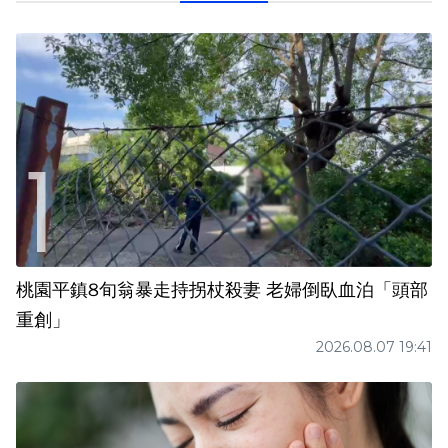
桃園平鎮8旬翁暴走持拐杖殺妻 老婦倒臥血泊「頭部
重創」
2026.08.07 19:41