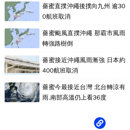
薔蜜直撲沖繩後撲向九州 逾30
0航班取消
薔蜜颱風直撲沖繩 那霸市風雨
轉強路樹倒
薔蜜接近沖繩風雨漸強 日本約
400航班取消
薔蜜今最接近台灣 北台轉涼有
雨.南部高溫仍上看36度