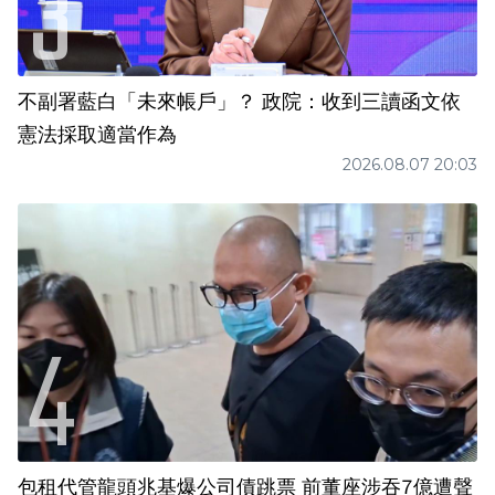
不副署藍白「未來帳戶」？ 政院：收到三讀函文依
憲法採取適當作為
2026.08.07 20:03
包租代管龍頭兆基爆公司債跳票 前董座涉吞7億遭聲