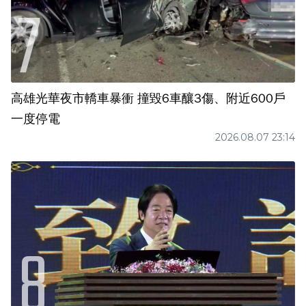
高雄光華夜市轎車暴衝 撞毀6車釀3傷、附近600戶
一度停電
2026.08.07 23:14