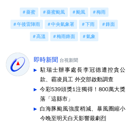
薔蜜
薔蜜颱風
颱風
梅雨
午後雷陣雨
中央氣象署
下雨
鋒面
高溫
梅雨鋒面
氣象
即時新聞
台視新聞
駐瑞士辦事處長李冠德遭控貪公
款、霸凌員工 外交部啟動調查
今彩539頭獎1注獨得！800萬大獎
落「這縣市」
白海豚颱風強度稍減、暴風圈縮小
今晚至明天白天影響最劇烈