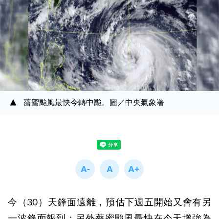
薔蜜颱風最快今轉中颱。圖／中央氣象署
今（30）天鋒面遠離，預估下週五開始又會有另
一波鋒面報到；另外薔蜜颱風最快在今天增強為