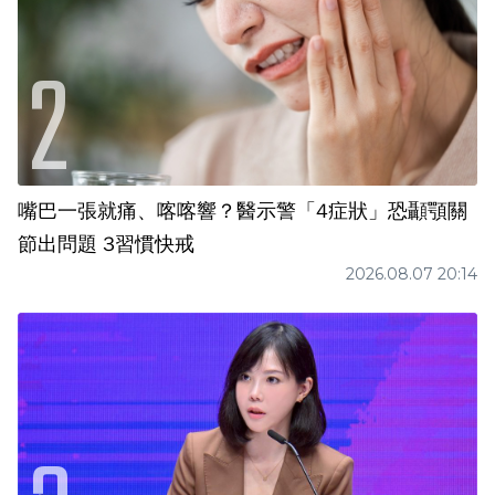
嘴巴一張就痛、喀喀響？醫示警「4症狀」恐顳顎關
節出問題 3習慣快戒
2026.08.07 20:14