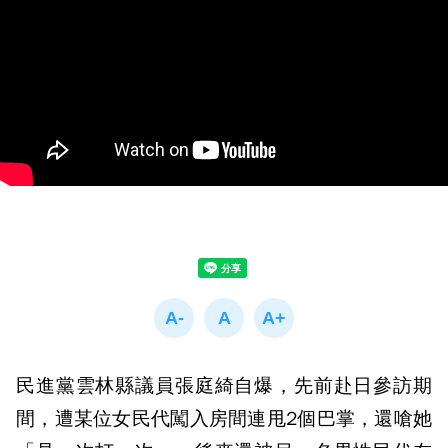
民進黨雲林縣議員張庭綺自爆，先前赴日參訪期
間，遭某位女民代闖入房間連甩2個巴掌，還嗆她