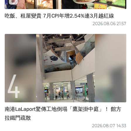
吃飯、租屋變貴 7月CPI年增2.54%連3月越紅線
2026.08.06 21:57
南港LaLaport驚傳工地倒塌「鷹架掛中庭」！ 館方
拉鐵門疏散
2026.08.07 14:33