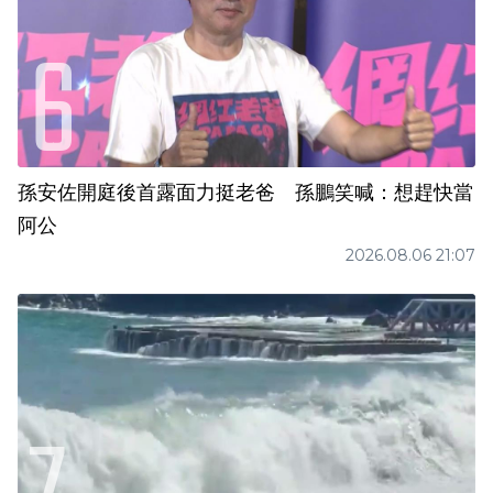
孫安佐開庭後首露面力挺老爸 孫鵬笑喊：想趕快當
阿公
2026.08.06 21:07