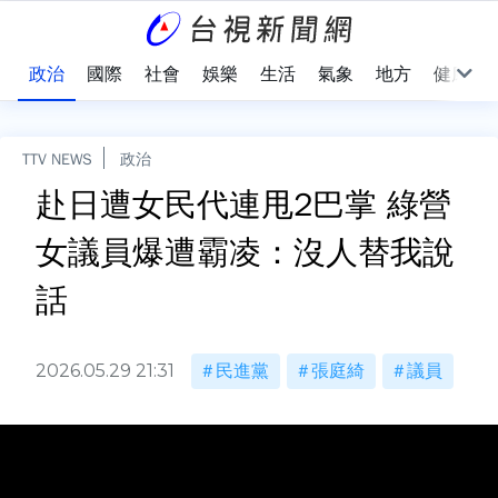
點
政治
國際
社會
娛樂
生活
氣象
地方
健康
TTV NEWS
政治
赴日遭女民代連甩2巴掌 綠營
女議員爆遭霸凌：沒人替我說
話
2026.05.29 21:31
民進黨
張庭綺
議員