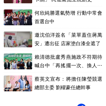
荒謬紀錄
何欣純勝選氣勢增 行動中常會
首選台中
邀沈伯洋簽名「菜單蓋住蔣萬
安」遭出征 店家塗白漆全遮了
賴清德批盧秀燕施政不符期待
喊台中「再搖擺一次、換人換
黨做做看」
蔡英文宣布：將擔任陳瑩競選
總部主委 劉櫂豪任總幹事