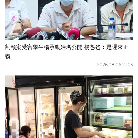
割頸案受害學生楊承勳姓名公開 楊爸爸：是遲來正
義
2026.08.06 21:03