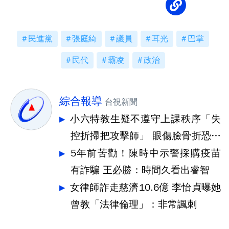
民進黨
張庭綺
議員
耳光
巴掌
民代
霸凌
政治
綜合報導
台視新聞
小六特教生疑不遵守上課秩序「失
控折掃把攻擊師」 眼傷臉骨折恐失
明
5年前苦勸！陳時中示警採購疫苗
有詐騙 王必勝：時間久看出睿智
女律師詐走慈濟10.6億 李怡貞曝她
曾教「法律倫理」：非常諷刺