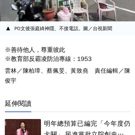
PO文後張庭綺神隱、不接電話。圖／台視新聞
※善待他人，尊重彼此
※教育部反霸凌防治專線：1953
雲林／陳柏璋、蔡佩旻、黃致堯 責任編輯／陳
俊宇
延伸閱讀
明年總預算已編完「今年度仍
卡關」 民進黨批立院創史上最