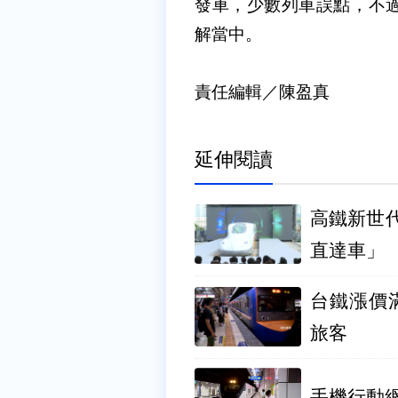
發車，少數列車誤點，不
解當中。
責任編輯／陳盈真
延伸閱讀
高鐵新世
直達車」
台鐵漲價
旅客
手機行動