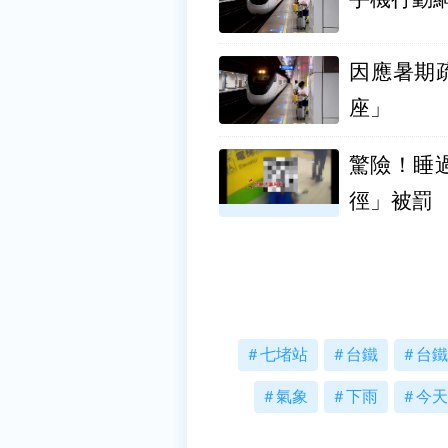
因應暑期
座」
驚險！睡
徑」被罰
七堵站
台鐵
台鐵
氣象
下雨
今天