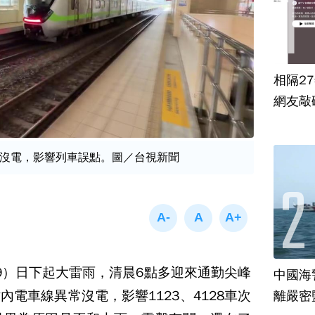
相隔2
網友敲
沒電，影響列車誤點。圖／台視新聞
9）日下起大雷雨，清晨6點多迎來通勤尖峰
中國海
電車線異常沒電，影響1123、4128車次
離嚴密