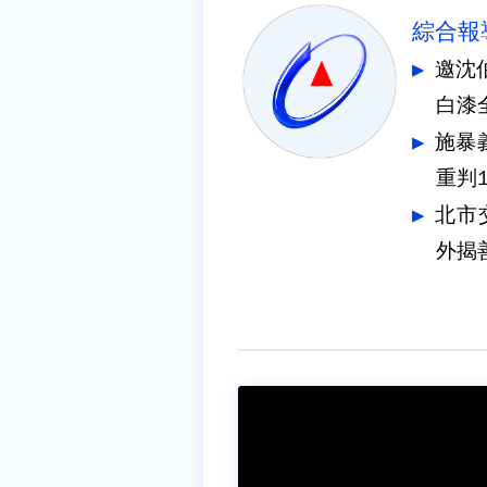
綜合報
邀沈
白漆
施暴
重判1
北市
外揭