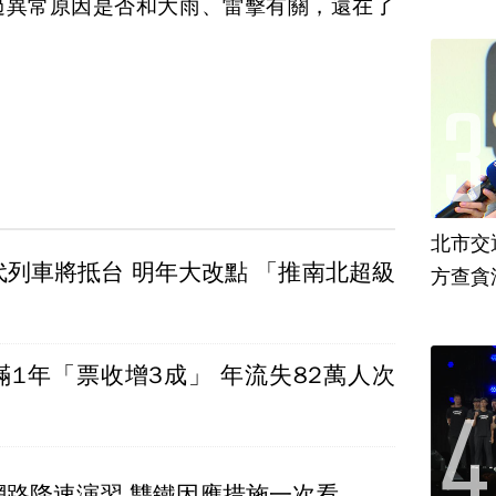
過異常原因是否和大雨、雷擊有關，還在了
北市交
代列車將抵台 明年大改點 「推南北超級
方查貪
滿1年「票收增3成」 年流失82萬人次
網路降速演習 雙鐵因應措施一次看