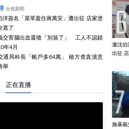
導
台視新聞
伯洋簽名「菜單蓋住蔣萬安」遭出征 店家塗
全遮了
義交害腦出血還嗆「別裝了」 工人不認錯
邀沈伯
0年4月
出征 
交通局科長「帳戶多64萬」 檢方查貪瀆意
善舉
正在直播
施暴義