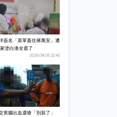
洋簽名「菜單蓋住蔣萬安」遭
店家塗白漆全遮了
2026.08.05 22:45
交害腦出血還嗆「別裝了」