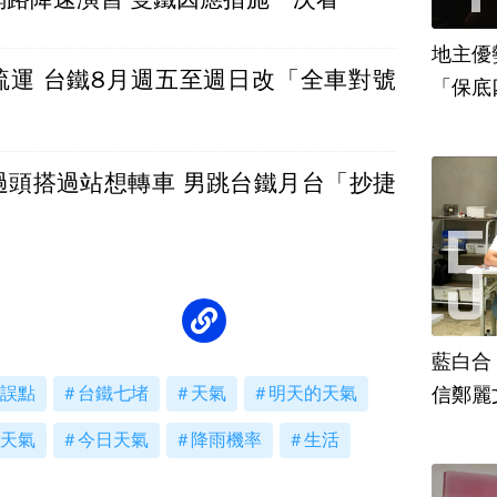
地主優
疏運 台鐵8月週五至週日改「全車對號
「保底
過頭搭過站想轉車 男跳台鐵月台「抄捷
藍白合
信鄭麗
誤點
台鐵七堵
天氣
明天的天氣
天氣
今日天氣
降雨機率
生活