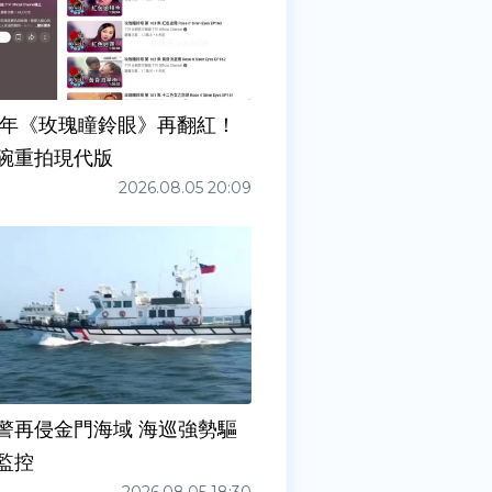
7年《玫瑰瞳鈴眼》再翻紅！
碗重拍現代版
2026.08.05 20:09
警再侵金門海域 海巡強勢驅
監控