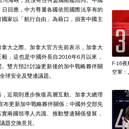
wn）通過台灣海峽，且沒有任何盟國船艦陪同。中國
）日回應，中方尊重各國依照國際法享有的
何國家以「航行自由」為藉口，損害中國主
加拿大之際。加拿大官方先前表示，加拿大
毅，這也是中國外長自2016年6月以來，
F-1
問。雙方預計討論更新後的加中戰略夥伴關
空軍：
全球安全及雙邊議題。
張，近期則逐步恢復高層互動。加拿大總理
宣布更新加中戰略夥伴關係；中國外交部先
落實兩國領導人共識、推動雙邊關係發展，
議題交換意見。