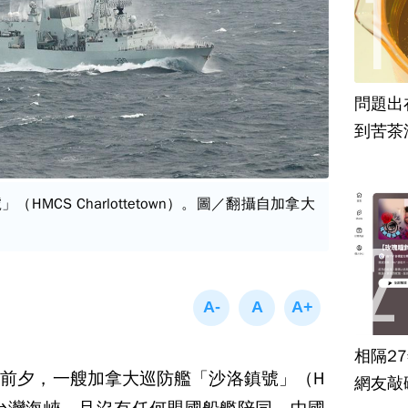
問題出
到苦茶
HMCS Charlottetown）。圖／翻攝自加拿大
相隔2
前夕，一艘加拿大巡防艦「沙洛鎮號」（H
網友敲