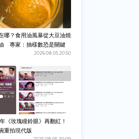
在哪？食用油風暴從大豆油燒
油 專家：抽樣數恐是關鍵
2026.08.05 20:50
7年《玫瑰瞳鈴眼》再翻紅！
碗重拍現代版