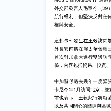
MCS Charlotteto
外交部發言人毛寧今（29
航行權利，但堅決反對任
權與安全。
這起事件發生在王毅訪問
外長安南將在渥太華會晤王
首次對加拿大進行雙邊訪
係，內容包括貿易、投資、
中加關係過去幾年一度緊
卡尼今年1月訪問北京，並
前也表示，王毅此行將就
以及共同關心的國際與區域