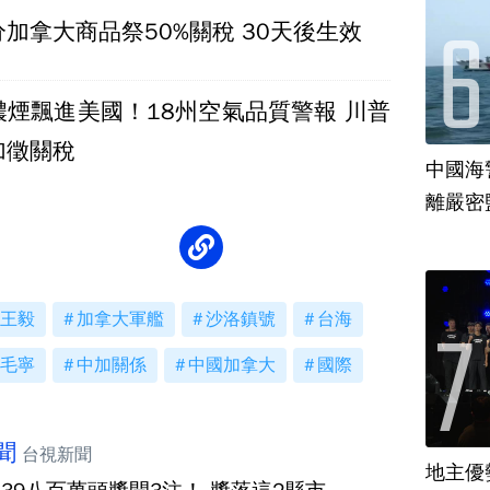
加拿大商品祭50%關稅 30天後生效
濃煙飄進美國！18州空氣品質警報 川普
加徵關稅
中國海
離嚴密
王毅
加拿大軍艦
沙洛鎮號
台海
毛寧
中加關係
中國加拿大
國際
聞
台視新聞
地主優