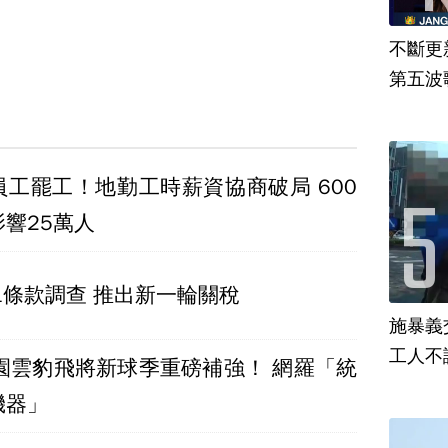
不斷更新
第五波歌
員工罷工！地勤工時薪資協商破局 600
響25萬人
1條款調查 推出新一輪關稅
施暴義
工人不
桃園雲豹飛將新球季重磅補強！ 網羅「統
機器」