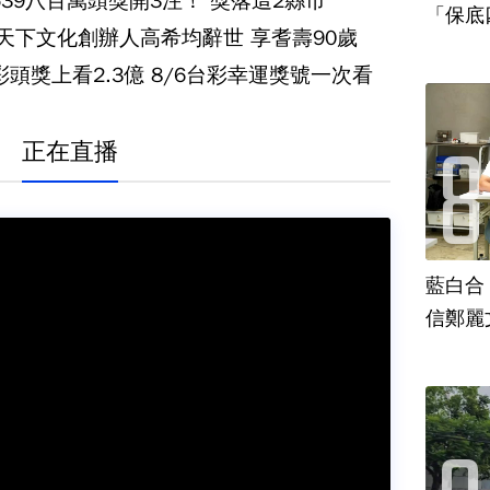
539八百萬頭獎開3注！ 獎落這2縣市
「保底
‧天下文化創辦人高希均辭世 享耆壽90歲
彩頭獎上看2.3億 8/6台彩幸運獎號一次看
正在直播
藍白合
信鄭麗