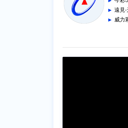
今彩
遠見
威力