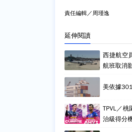
責任編輯／周瑾逸
延伸閱讀
西捷航空
航班取消影
美依據30
TPVL／
治級得分