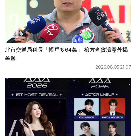
北市交通局科長「帳戶多64萬」 檢方查貪瀆意外揭
善舉
2026.08.05 21:07