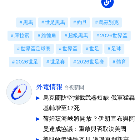
黑馬
世足黑馬
約旦
烏茲別克
庫拉索
維德角
超級黑馬
2026世界盃
世界盃足球賽
世界盃
世足
足球
2026世足
世足賽
2026世足賽
體育
外電情報
台視新聞
烏克蘭防空攔截武器短缺 俄軍猛轟
基輔增至17死
荷姆茲海峽將開放？伊朗宣布與阿
曼達成協議：重啟與否取決美國
美股收盤漲跌互見 道瓊再創新高、