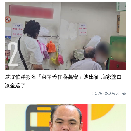
邀沈伯洋簽名「菜單蓋住蔣萬安」遭出征 店家塗白
漆全遮了
2026.08.05 22:45