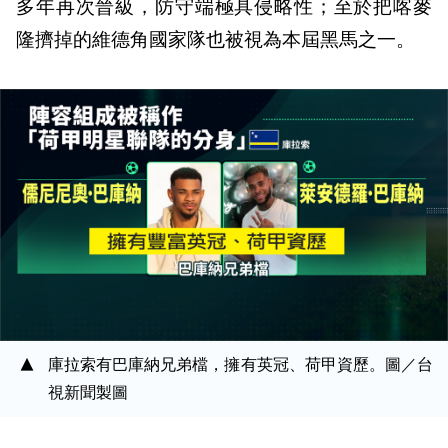
多年再次晉級，防守端極具侵略性；至於把喀麥
隆擠掉的維德角國家隊也被視為本屆黑馬之一。
庫拉索有巴庫納兄弟檔，擁有英冠、荷甲資歷。圖／台
視新聞製圖