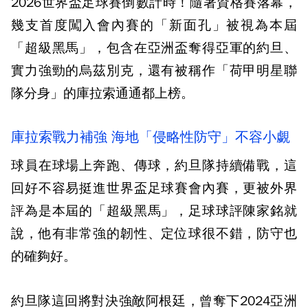
2026世界盃足球賽倒數計時！隨著資格賽落幕，
幾支首度闖入會內賽的「新面孔」被視為本屆
「超級黑馬」，包含在亞洲盃奪得亞軍的約旦、
實力強勁的烏茲別克，還有被稱作「荷甲明星聯
隊分身」的庫拉索通通都上榜。
庫拉索戰力補強 海地「侵略性防守」不容小覷
球員在球場上奔跑、傳球，約旦隊持續備戰，這
回好不容易挺進世界盃足球賽會內賽，更被外界
評為是本屆的「超級黑馬」，足球球評陳家銘就
說，他有非常強的韌性、定位球很不錯，防守也
的確夠好。
約旦隊這回將對決強敵阿根廷，曾奪下2024亞洲