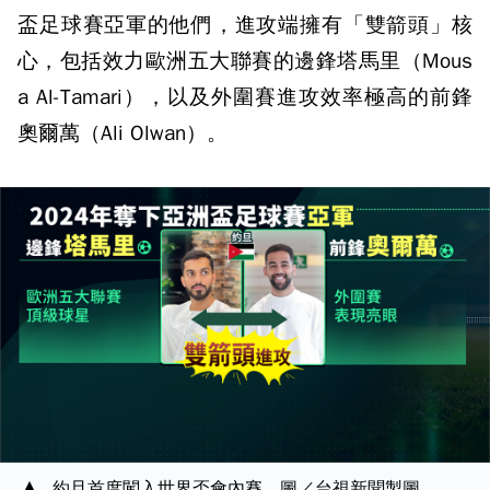
盃足球賽亞軍的他們，進攻端擁有「雙箭頭」核
心，包括效力歐洲五大聯賽的邊鋒塔馬里（Mous
a Al-Tamari），以及外圍賽進攻效率極高的前鋒
奧爾萬（Ali Olwan）。
約旦首度闖入世界盃會內賽。圖／台視新聞製圖