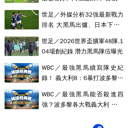
黑馬排第4
世足／外媒分析32強最新戰力
排名 大黑馬出爐、日本下滑2
名
世足／2026世界盃擴軍48隊.1
04場創紀錄 潛力黑馬隊伍曝光
WBC／最強黑馬續寫隊史紀
錄！ 義大利8：6暴打波多黎各
殺進4強
WBC／最強黑馬能否殺進四
強？波多黎各大戰義大利 先發
打序出爐