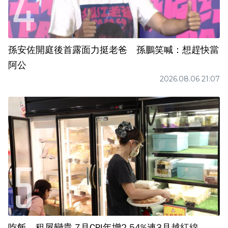
孫安佐開庭後首露面力挺老爸 孫鵬笑喊：想趕快當
阿公
2026.08.06 21:07
吃飯、租屋變貴 7月CPI年增2.54%連3月越紅線