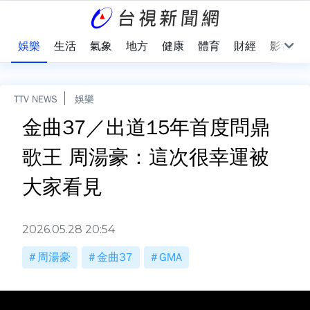
會
娛樂
生活
氣象
地方
健康
體育
財經
影音
TTV NEWS
娛樂
金曲37／出道15年首度問鼎
歌王 周湯豪：這次很幸運被
大家看見
2026.05.28 20:54
周湯豪
金曲37
GMA