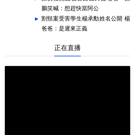
鵬笑喊：想趕快當阿公
割頸案受害學生楊承勳姓名公開 楊
爸爸：是遲來正義
正在直播