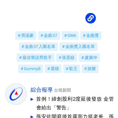
孤單
周湯豪
金曲37
GMA
金曲獎
金曲37入圍名單
金曲獎入圍名單
最佳華語男歌手
張震嶽
盧廣仲
GummyB
裘德
歌王
娛樂
綜合報導
台視新聞
首例！緯創股利2度延後發放 金管
會給出「警告」
孫安佐開庭後首露面力挺老爸 孫