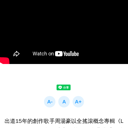
出道15年的創作歌手周湯豪以全搖滾概念專輯《L