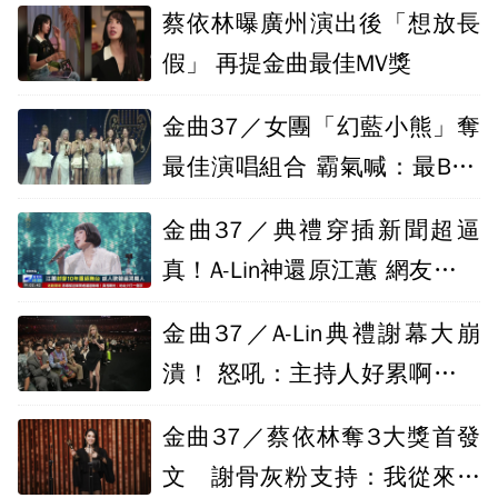
蔡依林曝廣州演出後「想放長
假」 再提金曲最佳MV獎
金曲37／女團「幻藍小熊」奪
最佳演唱組合 霸氣喊：最BAD
ASS的反擊
金曲37／典禮穿插新聞超逼
真！A-Lin神還原江蕙 網友好評
不間斷
金曲37／A-Lin典禮謝幕大崩
潰！ 怒吼：主持人好累啊我要
去吃肉了
金曲37／蔡依林奪3大獎首發
文 謝骨灰粉支持：我從來不