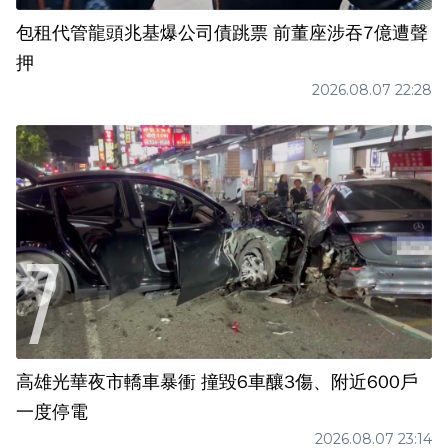
包租代管龍頭兆基爆公司債跳票 前董座涉吞7億遭聲
押
2026.08.07 22:28
高雄光華夜市轎車暴衝 撞毀6車釀3傷、附近600戶
一度停電
2026.08.07 23:14