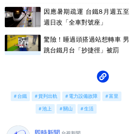
因應暑期疏運 台鐵8月週五至
週日改「全車對號座」
驚險！睡過頭搭過站想轉車 男
跳台鐵月台「抄捷徑」被罰
台鐵
貨列出軌
電力設備故障
富里
池上
關山
生活
即時新聞
台視新聞