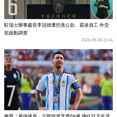
駐瑞士辦事處長李冠德遭控貪公款、霸凌員工 外交
部啟動調查
2026.08.08 22:44
梅西「最強後盾」父親病逝享壽68歲 擔任兒子生涯