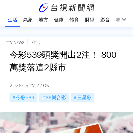
樂
生活
氣象
地方
健康
體育
財經
影音
專題
TTV NEWS
生活
今彩539頭獎開出2注！ 800
萬獎落這2縣市
2026.05.27 22:05
今彩539
39樂合彩
三星彩