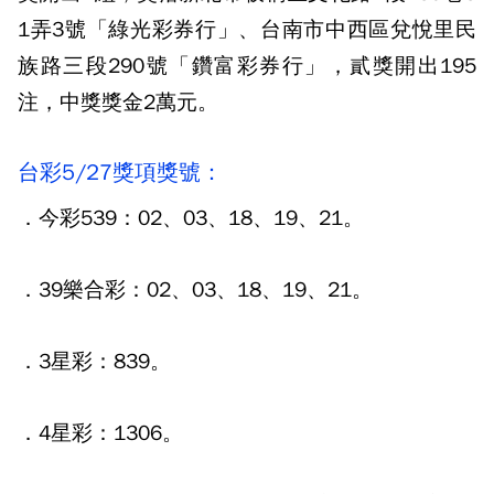
1弄3號「綠光彩券行」、台南市中西區兌悅里民
族路三段290號「鑽富彩券行」，貳獎開出195
注，中獎獎金2萬元。
台彩5/27獎項獎號：
．今彩539：02、03、18、19、21。
．39樂合彩：02、03、18、19、21。
．3星彩：839。
．4星彩：1306。