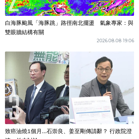
白海豚颱風「海豚跳」路徑南北擺盪 氣象專家：與
雙眼牆結構有關
2026.08.08 19:06
致癌油燒1個月...石崇良、姜至剛傳請辭？ 行政院澄