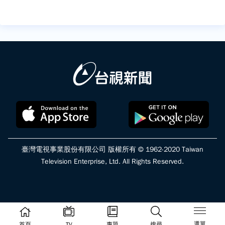
臺灣電視事業股份有限公司 版權所有 © 1962-2020 Taiwan
Television Enterprise, Ltd. All Rights Reserved.
選單
首頁
TV
專題
搜尋