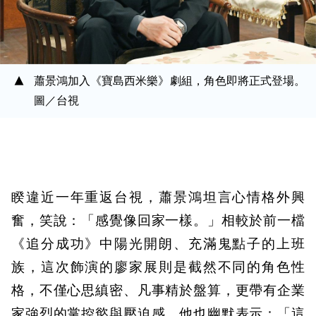
蕭景鴻加入《寶島西米樂》劇組，角色即將正式登場。
圖／台視
睽違近一年重返台視，蕭景鴻坦言心情格外興
奮，笑說：「感覺像回家一樣。」相較於前一檔
《追分成功》中陽光開朗、充滿鬼點子的上班
族，這次飾演的廖家展則是截然不同的角色性
格，不僅心思縝密、凡事精於盤算，更帶有企業
家強烈的掌控慾與壓迫感。他也幽默表示：「這