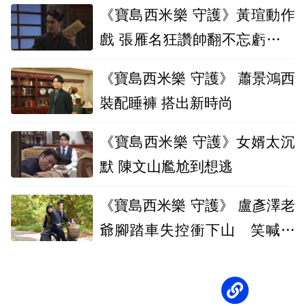
《寶島西米樂 守護》黃瑄動作
戲 張雁名狂讚帥翻不忘虧她沒
幫忙
《寶島西米樂 守護》 蕭景鴻西
裝配睡褲 搭出新時尚
《寶島西米樂 守護》女婿太沉
默 陳文山尷尬到想逃
《寶島西米樂 守護》 盧彥澤老
爺腳踏車失控衝下山 笑喊像
殉情