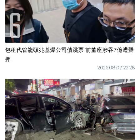
包租代管龍頭兆基爆公司債跳票 前董座涉吞7億遭聲
押
2026.08.07 22:28