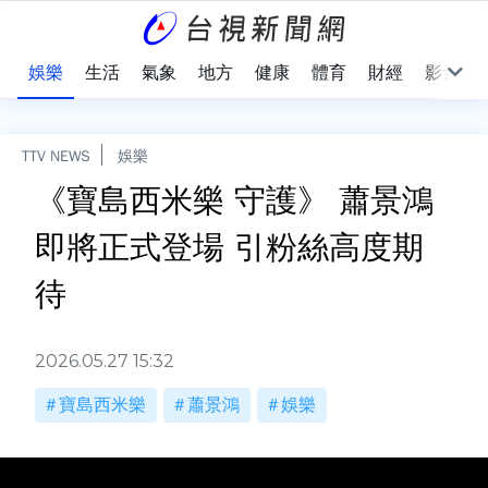
會
娛樂
生活
氣象
地方
健康
體育
財經
影音
TTV NEWS
娛樂
《寶島西米樂 守護》 蕭景鴻
即將正式登場 引粉絲高度期
待
2026.05.27 15:32
寶島西米樂
蕭景鴻
娛樂