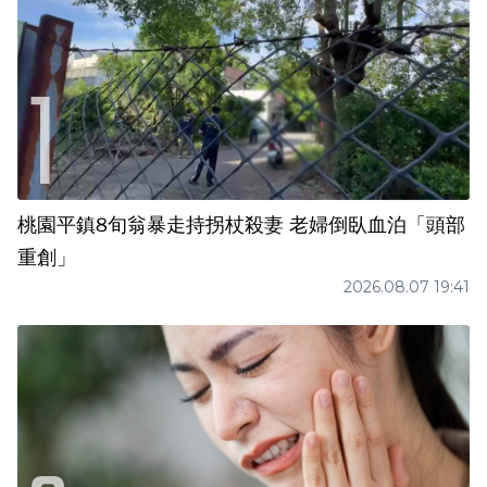
桃園平鎮8旬翁暴走持拐杖殺妻 老婦倒臥血泊「頭部
重創」
2026.08.07 19:41