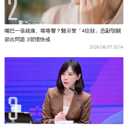
嘴巴一張就痛、喀喀響？醫示警「4症狀」恐顳顎關
節出問題 3習慣快戒
2026.08.07 20:14