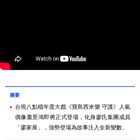
台視八點檔年度大戲《寶島西米樂 守護》人氣
偶像蕭景鴻即將正式登場，化身廖氏集團成員
「廖家展」，強勢登場為故事注入全新變數。