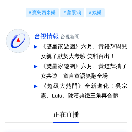
寶島西米樂
蕭景鴻
娛樂
台視情報
台視新聞
《雙星家遊團》六月、黃鐙輝與兒
女親子默契大考驗 笑料百出！
《雙星家遊團》六月、黃鐙輝攜子
女共遊 童言童語笑翻全場
《超級大熱門》全新進化！吳宗
憲、Lulu、陳漢典鐵三角再合體
正在直播