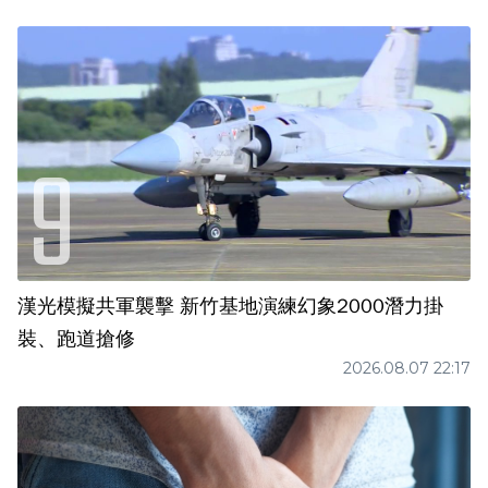
漢光模擬共軍襲擊 新竹基地演練幻象2000潛力掛
裝、跑道搶修
2026.08.07 22:17