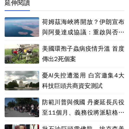
延伸閱讀
荷姆茲海峽將開放？伊朗宣布
與阿曼達成協議：重啟與否取
決美國
美國環孢子蟲病疫情升溫 首度
傳出2死個案
憂AI失控遭濫用 白宮邀集4大
科技巨頭共商資安測試
防範川普與俄國 丹麥延長兵役
至11個月、義務役將派駐格陵
蘭