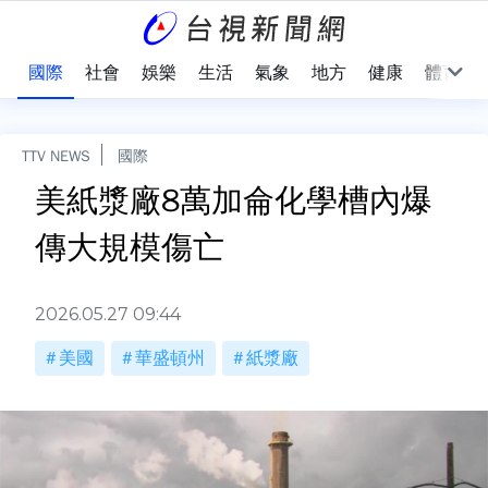
治
國際
社會
娛樂
生活
氣象
地方
健康
體育
TTV NEWS
國際
美紙漿廠8萬加侖化學槽內爆
傳大規模傷亡
2026.05.27 09:44
美國
華盛頓州
紙漿廠