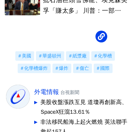
批石油巨頭雪佛龍、埃克森美
孚「賺太多」 川普：一部分該
回饋大眾
美國
華盛頓州
紙漿廠
化學槽
化學槽爆炸
爆炸
傷亡
國際
外電情報
台視新聞
美股收盤漲跌互見 道瓊再創新高、
SpaceX狂瀉13.61％
非法移民船海上起火燃燒 英法聯手
救起157人