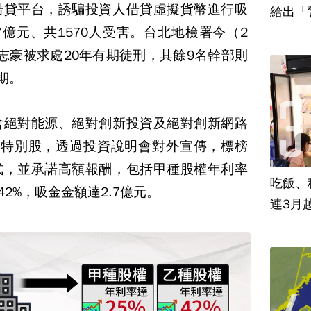
借貸平台，誘騙投資人借貸虛擬貨幣進行吸
給出「
7億元、共1570人受害。台北地檢署今（2
志豪被求處20年有期徒刑，其餘9名幹部則
期。
含絕對能源、絕對創新投資及絕對創新網路
行特別股，透過投資說明會對外宣傳，標榜
式，並承諾高額報酬，包括甲種股權年利率
吃飯、租
42%，吸金金額達2.7億元。
連3月