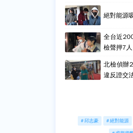
絕對能源吸
全台近2
檢聲押7人
北檢偵辦
違反證交
邱志豪
絕對能源