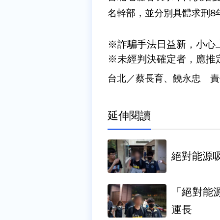
名幹部，並分別具體求刑8
※詐騙手法日益新，小心
※未經判決確定者，應推
台北／蔡長育、饒永忠 責
延伸閱讀
絕對能源吸
「絕對能源
運長