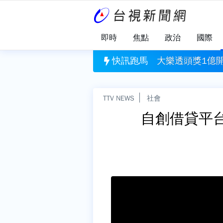
即時
焦點
政治
國際
開獎 8/7台彩獎號一次看
快訊跑馬
中東局勢不穩定
TTV NEWS
社會
自創借貸平台