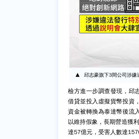
邱志豪旗下3間公司涉嫌
檢方進一步調查發現，邱
借貸並投入虛擬貨幣投資
資金被轉換為泰達幣後流
以維持假象，長期營造獲利
達57億元，受害人數達157