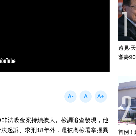
遠見‧
耆壽9
嫌非法吸金案持續擴大。檢調追查發現，他
法起訴、求刑18年外，還被高檢署掌握異
首例！