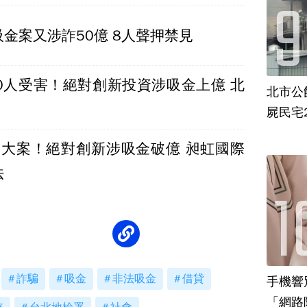
金案又涉詐50億 8人聲押禁見
00人受害！絕對創新投資涉吸金上億 北
北市公
屍民宅
2大案！絕對創新涉吸金破億 昶虹國際
法
詐騙
吸金
非法吸金
借貸
手機響
「網路