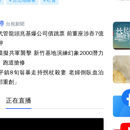
幣
台北地檢署
社會
場
導
台視新聞
代管龍頭兆基爆公司債跳票 前董座涉吞7億
押
模擬共軍襲擊 新竹基地演練幻象2000潛力
、跑道搶修
平鎮8旬翁暴走持拐杖殺妻 老婦倒臥血泊
部重創」
正在直播