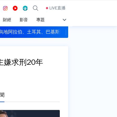
LIVE直播
財經
影音
專題
注獎落這4縣市！ 每人抱走6百萬元
漢光模擬共軍襲擊 
主嫌求刑20年
聞