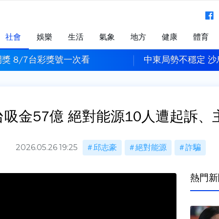
社會
娛樂
生活
氣象
地方
健康
體育
 沙烏地阿拉伯、土耳其、巴基斯坦簽署共同防禦條約
今彩539頭獎開4
吸金57億 絕對能源10人遭起訴、
2026.05.26 19:25
邱志豪
絕對能源
詐騙
熱門新