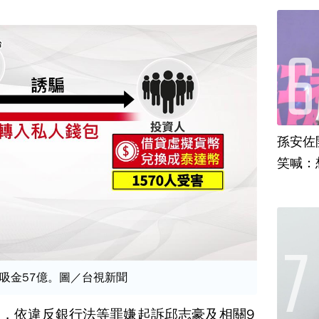
孫安佐
笑喊：
吸金57億。圖／台視新聞
，依違反銀行法等罪嫌起訴邱志豪及相關9