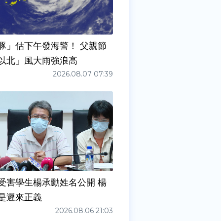
豚」估下午發海警！ 父親節
以北」風大雨強浪高
2026.08.07 07:39
受害學生楊承勳姓名公開 楊
是遲來正義
2026.08.06 21:03