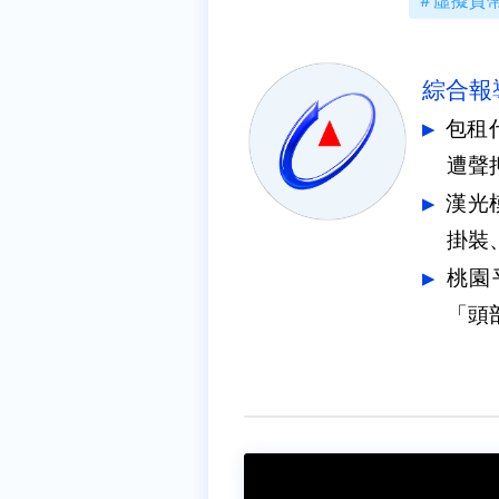
虛擬貨
綜合報
包租
遭聲
漢光
掛裝
桃園
「頭