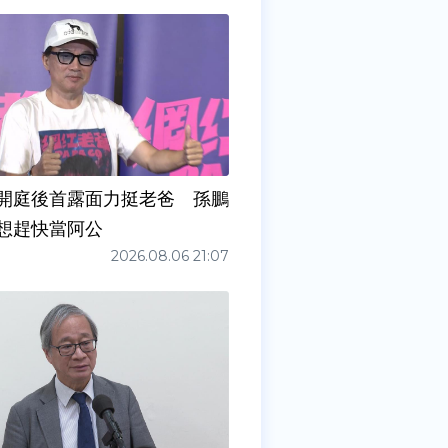
開庭後首露面力挺老爸 孫鵬
想趕快當阿公
2026.08.06 21:07