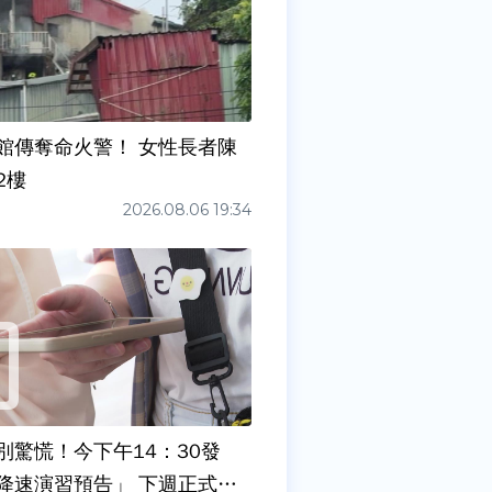
館傳奪命火警！ 女性長者陳
2樓
2026.08.06 19:34
別驚慌！今下午14：30發
降速演習預告」 下週正式登