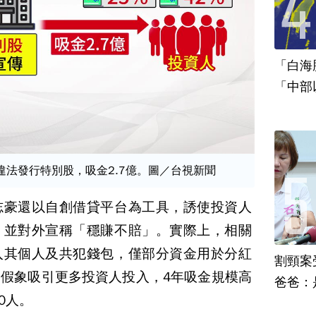
「白海
「中部
違法發行特別股，吸金2.7億。圖／台視新聞
志豪還以自創借貸平台為工具，誘使投資人
，並對外宣稱「穩賺不賠」。實際上，相關
入其個人及共犯錢包，僅部分資金用於分紅
割頸案
假象吸引更多投資人投入，4年吸金規模高
爸爸：
0人。