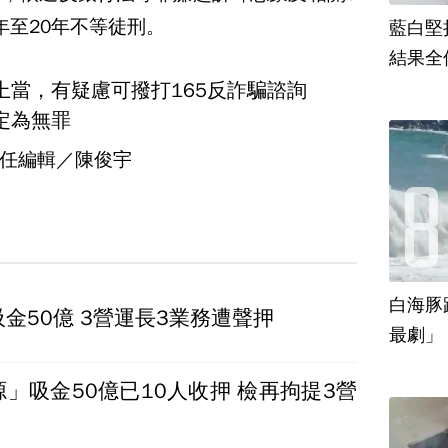
年至20年不等徒刑。
藍白堅
結果全
上當，有疑慮可撥打165反詐騙諮詢
定為無罪
任編輯／陳俊宇
白海豚
金50億 3營運長3業務遭聲押
最劇」
」吸金50億已10人收押 檢再拘提3營