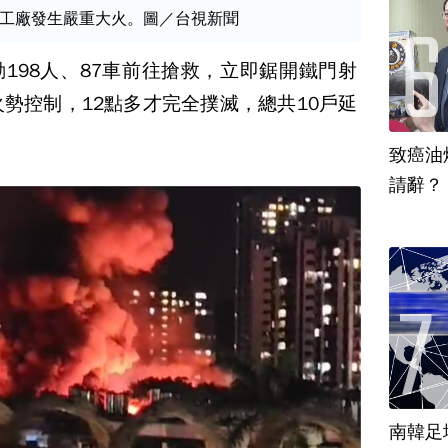
工廠發生嚴重大火。圖／台視新聞
198人、87車前往搶救，立即鋸開鐵門射
火勢控制，12點多才完全撲滅，總共10戶延
致癌油
南韓足