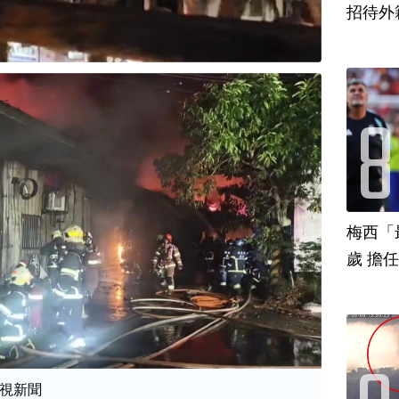
招待外
梅西「
歲 擔
視新聞