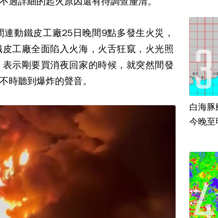
不過詳細的起火原因還有待調查釐清。
間連動鐵皮工廠25日晚間9點多發生火災，
鐵皮工廠全面陷入火海，火舌狂竄，火光照
，表示剛要買消夜回家的時候，就突然間發
不時聽到爆炸的聲音。
白海豚
今晚至