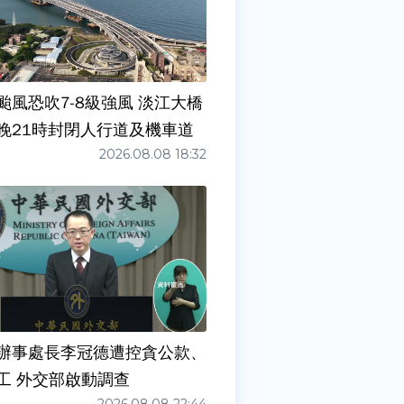
颱風恐吹7-8級強風 淡江大橋
晚21時封閉人行道及機車道
2026.08.08 18:32
辦事處長李冠德遭控貪公款、
工 外交部啟動調查