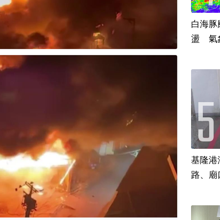
白海豚
盪 氣
基隆港
路、廟