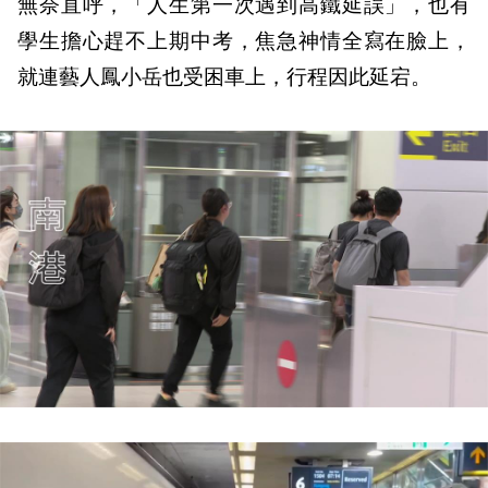
無奈直呼，「人生第一次遇到高鐵延誤」，也有
學生擔心趕不上期中考，焦急神情全寫在臉上，
就連藝人鳳小岳也受困車上，行程因此延宕。