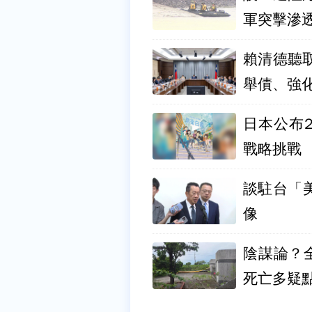
軍突擊滲
賴清德聽取
舉債、強
日本公布
戰略挑戰
談駐台「
像
陰謀論？
死亡多疑點