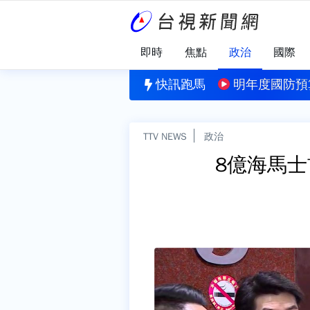
即時
焦點
政治
國際
甩雨！楊梅20年老樹倒下砸車 新竹尖石同車高巨石崩落
快訊跑馬
明年度國防預算
TTV NEWS
政治
8億海馬