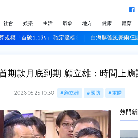
社會
娛樂
生活
氣象
地方
健康
體育
規模「首破1.1兆」 確定達標GDP 3%！
白海豚強風豪雨狂
士首期款月底到期 顧立雄：時間上應
2026.05.25 10:30
顧立雄
國防
軍購
熱門新