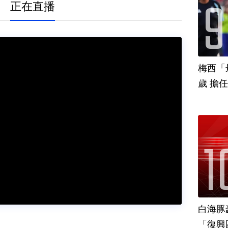
正在直播
梅西「
歲 擔
白海豚
「復興