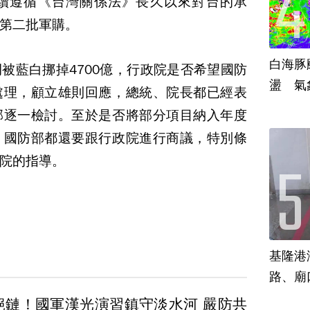
續遵循《台灣關係法》長久以來對台的承
第二批軍購。
白海豚
被藍白挪掉4700億，行政院是否希望國防
盪 氣
處理，顧立雄則回應，總統、院長都已經表
部逐一檢討。至於是否將部分項目納入年度
，國防部都還要跟行政院進行商議，特別條
院的指導。
基隆港
路、廟
絕鏈！國軍漢光演習鎮守淡水河 嚴防共