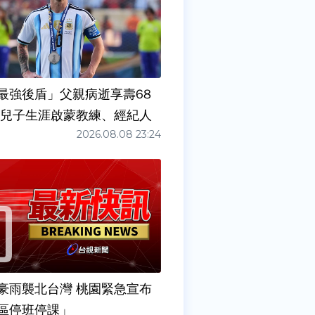
最強後盾」父親病逝享壽68
任兒子生涯啟蒙教練、經紀人
2026.08.08 23:24
豪雨襲北台灣 桃園緊急宣布
區停班停課」