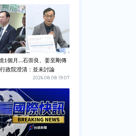
燒1個月...石崇良、姜至剛傳
請辭？ 行政院澄清：並未討論
2026.08.08 19:07