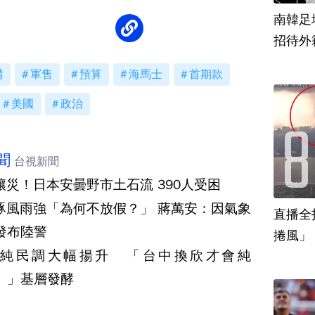
南韓足
招待外
購
軍售
預算
海馬士
首期款
美國
政治
聞
台視新聞
釀災！日本安曇野市土石流 390人受困
豚風雨強「為何不放假？」 蔣萬安：因氣象
直播全
發布陸警
捲風」
純民調大幅揚升 「台中換欣才會純
）」基層發酵