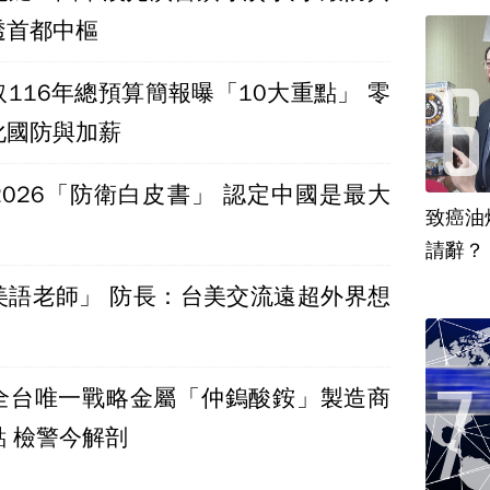
透首都中樞
116年總預算簡報曝「10大重點」 零
化國防與加薪
2026「防衛白皮書」 認定中國是最大
致癌油
美語老師」 防長：台美交流遠超外界想
全台唯一戰略金屬「仲鎢酸銨」製造商
 檢警今解剖