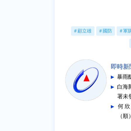
顧立雄
國防
軍
即時新
暴雨
白海
署未
何欣
（順