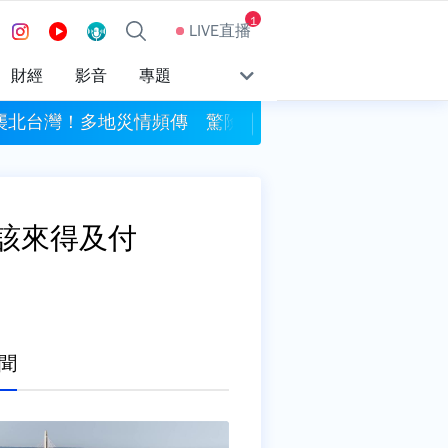
1
LIVE直播
財經
影音
專題
襲北台灣！多地災情頻傳 驚險畫面曝光
暴雨釀災！日本安曇野
該來得及付
聞