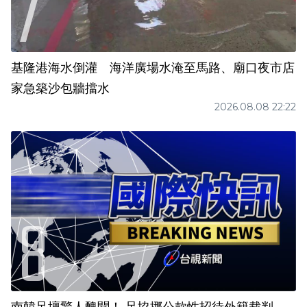
基隆港海水倒灌 海洋廣場水淹至馬路、廟口夜市店
家急築沙包牆擋水
2026.08.08 22:22