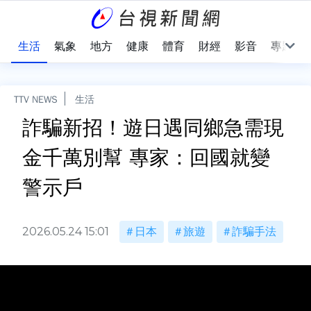
樂
生活
氣象
地方
健康
體育
財經
影音
專題
TTV NEWS
生活
詐騙新招！遊日遇同鄉急需現
金千萬別幫 專家：回國就變
警示戶
2026.05.24 15:01
日本
旅遊
詐騙手法