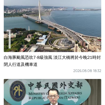
白海豚颱風恐吹7-8級強風 淡江大橋將於今晚21時封
閉人行道及機車道
2026.08.08 18:32