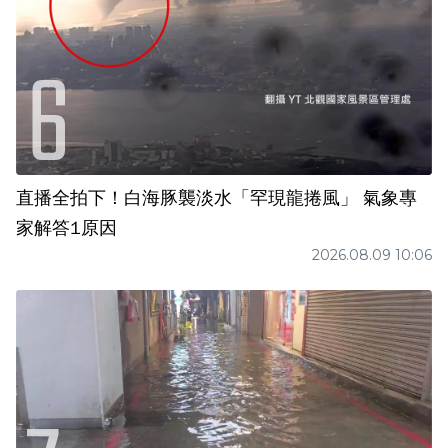
直播全拍下！白海豚襲淡水「罕現龍捲風」 氣象專
家解答1原因
2026.08.09 10:06