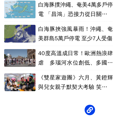
白海豚撲沖繩、奄美4萬多戶停
電 「昌鴻」恐接力從日關東至
東北登陸
白海豚挾強風暴雨！沖繩、奄
美群島5萬戶停電 至少7人受傷
40度高溫成日常！歐洲熱浪肆
虐 多瑙河水位創低、多國引
發電能危機
《雙星家遊團》六月、黃鐙輝
與兒女親子默契大考驗 笑料百
出！