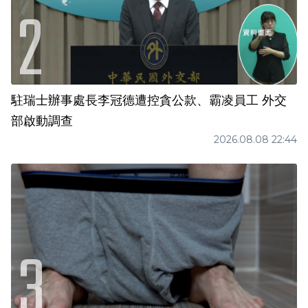
駐瑞士辦事處長李冠德遭控貪公款、霸凌員工 外交
部啟動調查
2026.08.08 22:44