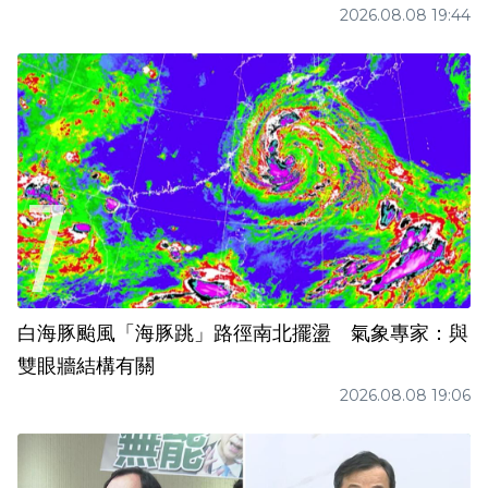
2026.08.08 19:44
白海豚颱風「海豚跳」路徑南北擺盪 氣象專家：與
雙眼牆結構有關
2026.08.08 19:06