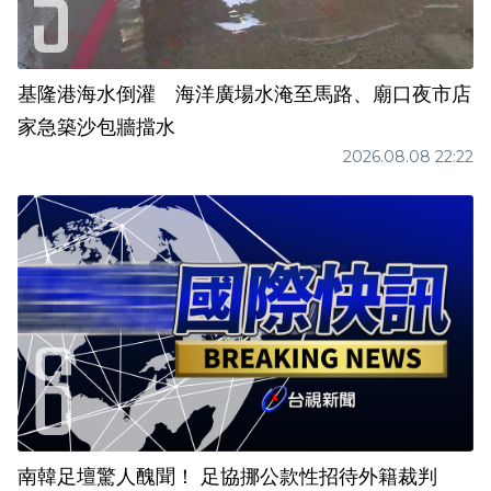
基隆港海水倒灌 海洋廣場水淹至馬路、廟口夜市店
家急築沙包牆擋水
2026.08.08 22:22
南韓足壇驚人醜聞！ 足協挪公款性招待外籍裁判