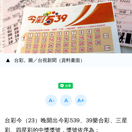
台彩。圖／台視新聞（資料畫面）
台彩今（23）晚開出今彩539、39樂合彩、三星
彩、四星彩的中獎獎號，獎號依序為：