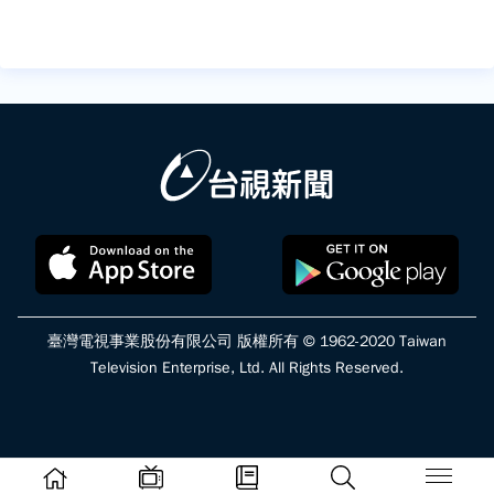
臺灣電視事業股份有限公司 版權所有 © 1962-2020 Taiwan
Television Enterprise, Ltd. All Rights Reserved.