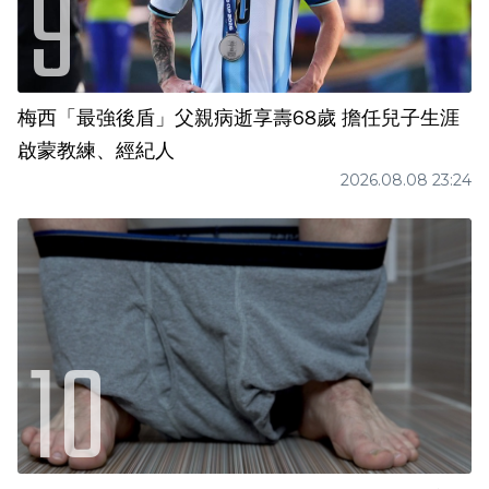
梅西「最強後盾」父親病逝享壽68歲 擔任兒子生涯
啟蒙教練、經紀人
2026.08.08 23:24