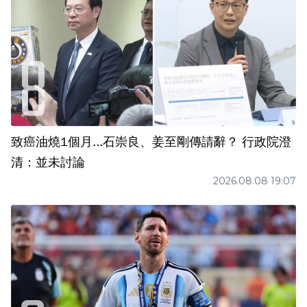
致癌油燒1個月...石崇良、姜至剛傳請辭？ 行政院澄
清：並未討論
2026.08.08 19:07